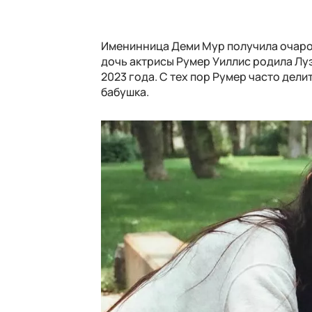
Именинница Деми Мур получила очаро
дочь актрисы Румер Уиллис родила Лу
2023 года. С тех пор Румер часто дел
бабушка.