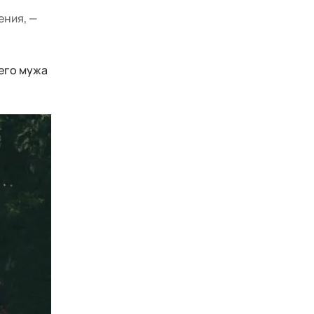
ения, —
шего мужа