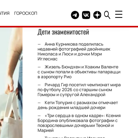
ЫТИЯ
ГОРОСКОП
Telegram канал HELLO
Группа HELLO Вконтакт
Канал HELLO в Дзе
Дети знаменитостей
Анна Курникова поделилась
недавней фотографией двойняшек
Николаса и Люси и дочки Мэри
Иглесиас
Жизель Бюндхен и Хоаким Валенте
с сыном попали в объективы папарацци
в аэропорту Рио
Ричард Гир посетил чемпионат мира
по футболу 2026 со старшим сыном
Гомером и супругой Алехандрой
Кети Топурия с размахом отмечает
день рождения младшей дочери
«Три сердца в одном кадре»: Ксения
Бородина опубликовала фотографии с
повзрослевшими дочерьми Теоной и
Марией