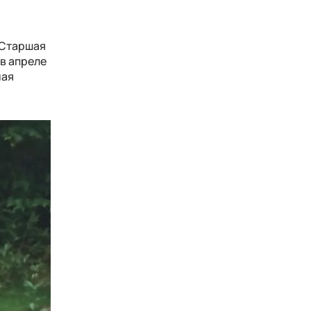
 Старшая
в апреле
ная