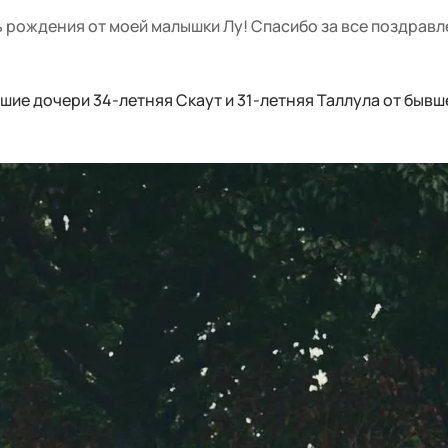
 рождения от моей малышки Лу! Спасибо за все поздравл
шие дочери 34-летняя Скаут и 31-летняя Таллула от быв