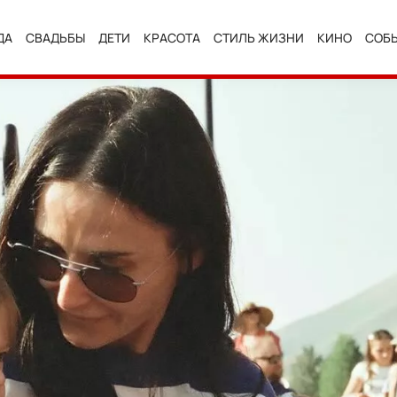
ДА
СВАДЬБЫ
ДЕТИ
КРАСОТА
СТИЛЬ ЖИЗНИ
КИНО
СОБ