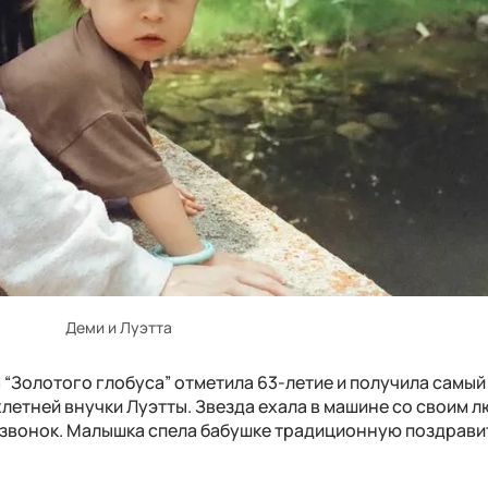
Деми и Луэтта
а “Золотого глобуса” отметила 63-летие и получила самы
хлетней внучки Луэтты. Звезда ехала в машине со своим 
 звонок. Малышка спела бабушке традиционную поздрав