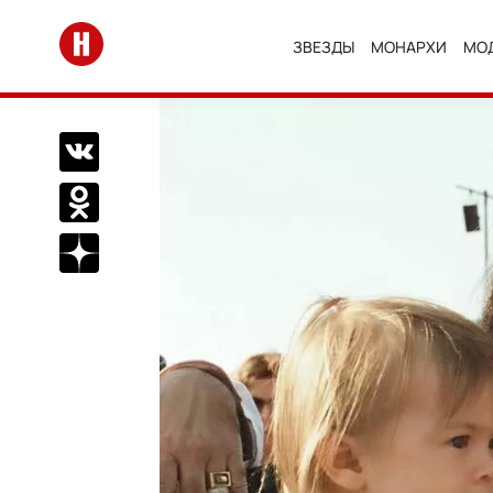
Перейти на главную
ЗВЕЗДЫ
МОНАРХИ
МО
Поделиться Вконтакте
Поделиться в Одноклассниках
Подписаться на нас в Дзен