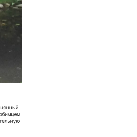
й ценный
любимцем
ительную