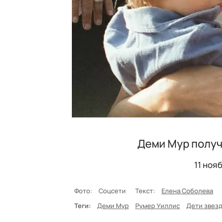
Деми Мур получ
11 ноя
Фото:
Соцсети
Текст:
Елена Соболева
Теги:
Деми Мур
Румер Уиллис
Дети звез