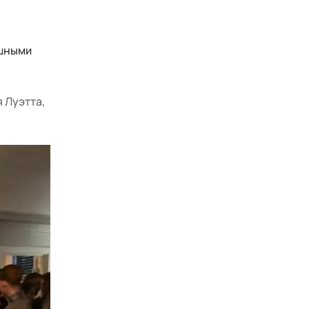
ушными
 Луэтта,