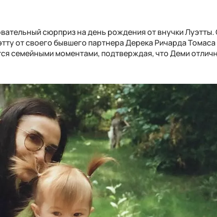
вательный сюрприз на день рождения от внучки Луэтты.
этту от своего бывшего партнера Дерека Ричарда Томаса 
ится семейными моментами, подтверждая, что Деми отлич