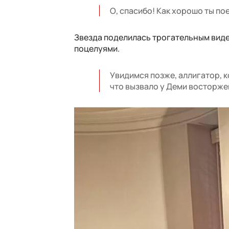
О, спасибо! Как хорошо ты по
Звезда поделилась трогательным виде
поцелуями.
Увидимся позже, аллигатор, 
что вызвало у Деми восторже