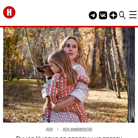
Перейти на главную
Telegram канал HEL
Группа HELLO В
Канал HELLO
ДЕТИ
/
ДЕТИ ЗНАМЕНИТОСТЕЙ