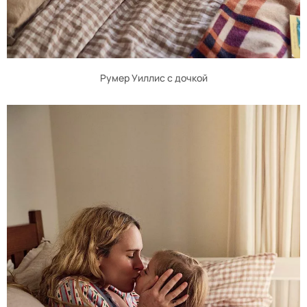
Румер Уиллис с дочкой