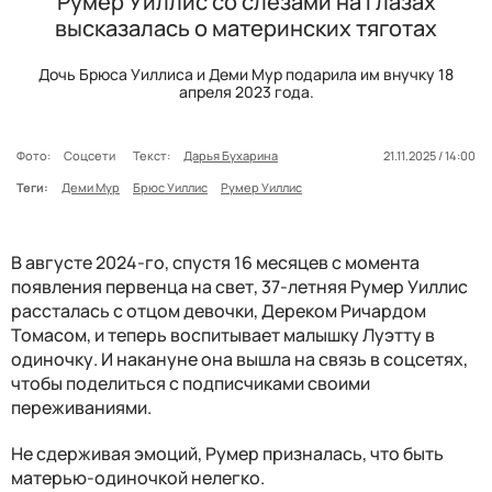
Румер Уиллис со слезами на глазах
высказалась о материнских тяготах
Дочь Брюса Уиллиса и Деми Мур подарила им внучку 18
апреля 2023 года.
Фото:
Соцсети
Текст:
Дарья Бухарина
21.11.2025 / 14:00
Теги:
Деми Мур
Брюс Уиллис
Румер Уиллис
В августе 2024-го, спустя 16 месяцев с момента
появления первенца на свет, 37-летняя Румер Уиллис
рассталась с отцом девочки, Дереком Ричардом
Томасом, и теперь воспитывает малышку Луэтту в
одиночку. И накануне она вышла на связь в соцсетях,
чтобы поделиться с подписчиками своими
переживаниями.
Не сдерживая эмоций, Румер призналась, что быть
матерью-одиночкой нелегко.