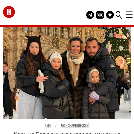
Перейти на главную
Telegram канал HEL
Группа HELLO В
Канал HELLO
ДЕТИ
/
ДЕТИ ЗНАМЕНИТОСТЕЙ