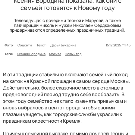
Ксения Бородина показала, как они с
семьей готовятся к Новому году
Телеведущая с дочерьми Теоной и Марусей, а также
падчерицей Николь и мужем Николаем Сердюковым
придерживаются определенных праздничных традиций.
Фото:
Соцсети
Текст:
Дарья Бухарина
15.12.2025 / 11:45
Теги:
Ксения Бородина
Москва
Новый год
И эти традиции стабильно включают семейный поход
на каток на Красной площади в самом сердце Москвы.
Действительно, более сказочное место в столице в
предновогодний период трудно себе вообразить. В
этом году семейство не стало изменять привычкам и
вновь выбралось в центр города, чтобы своими
глазами увидеть, как городские службы украсили к
праздникам окрестности Кремля.
Причем к семейной вылазке, помимо дочерей Теоны и