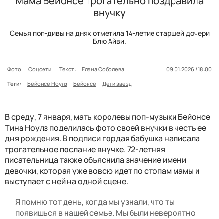
Мама Бейонсе трогательно поздравила
внучку
Семья поп-дивы на днях отметила 14-летие старшей дочери
Блю Айви.
Фото:
Соцсети
Текст:
Елена Соболева
09.01.2026 / 18:00
Теги:
Бейонсе Ноулз
Бейонсе
Дети звезд
В среду, 7 января, мать королевы поп-музыки Бейонсе
Тина Ноулз поделилась фото своей внучки в честь ее
дня рождения. В подписи гордая бабушка написала
трогательное послание внучке. 72-летняя
писательница также объяснила значение имени
девочки, которая уже вовсю идет по стопам мамы и
выступает с ней на одной сцене.
Я помню тот день, когда мы узнали, что ты
появишься в нашей семье. Мы были невероятно