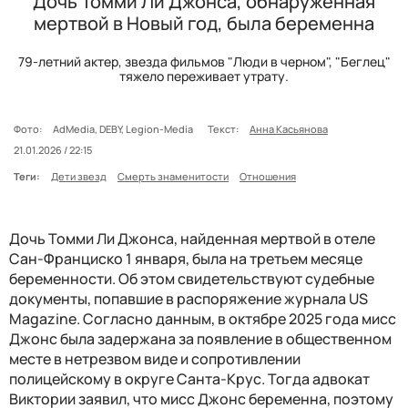
Дочь Томми Ли Джонса, обнаруженная
мертвой в Новый год, была беременна
79-летний актер, звезда фильмов "Люди в черном", "Беглец"
тяжело переживает утрату.
Фото:
AdMedia, DEBY, Legion-Media
Текст:
Анна Касьянова
21.01.2026 / 22:15
Теги:
Дети звезд
Смерть знаменитости
Отношения
Дочь Томми Ли Джонса, найденная мертвой в отеле
Сан-Франциско 1 января, была на третьем месяце
беременности. Об этом свидетельствуют судебные
документы, попавшие в распоряжение журнала US
Magazine. Согласно данным, в октябре 2025 года мисс
Джонс была задержана за появление в общественном
месте в нетрезвом виде и сопротивлении
полицейскому в округе Санта-Крус. Тогда адвокат
Виктории заявил, что мисс Джонс беременна, поэтому