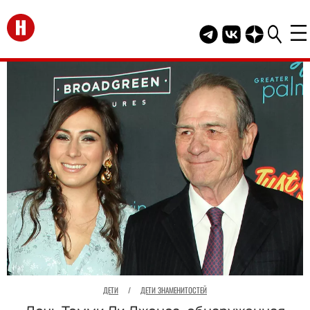
Перейти на главную
Telegram канал HEL
Группа HELLO В
Канал HELLO
ДЕТИ
/
ДЕТИ ЗНАМЕНИТОСТЕЙ