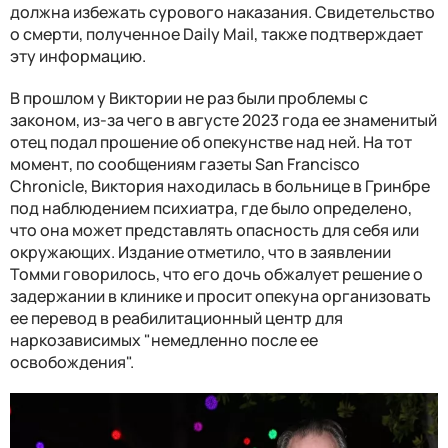
должна избежать сурового наказания. Свидетельство
о смерти, полученное Daily Mail, также подтверждает
эту информацию.
В прошлом у Виктории не раз были проблемы с
законом, из-за чего в августе 2023 года ее знаменитый
отец подал прошение об опекунстве над ней. На тот
момент, по сообщениям газеты San Francisco
Chronicle, Виктория находилась в больнице в Гринбре
под наблюдением психиатра, где было определено,
что она может представлять опасность для себя или
окружающих. Издание отметило, что в заявлении
Томми говорилось, что его дочь обжалует решение о
задержании в клинике и просит опекуна организовать
ее перевод в реабилитационный центр для
наркозависимых "немедленно после ее
освобождения".