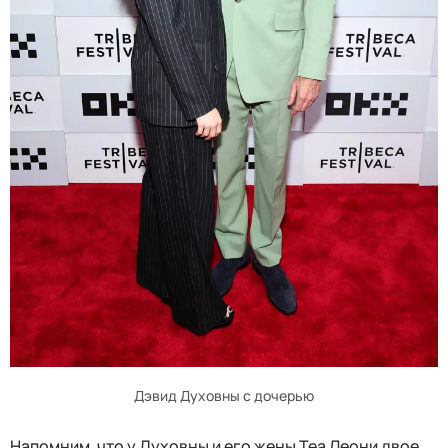
Дэвид Духовны с дочерью
Напомним, что у Духовны и его жены Теа Леони двое