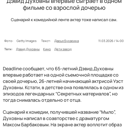
Дэвид Духовны впервые сыграет в одном
фильме со взрослой дочерью
Сценарий к комедийной ленте актер тоже написал сам.
Фото:
Getty Images
Текст:
Дарья Бухарина
11.03.2026 / 14:00
Теги:
Дэвид Духовны
Кино
Дети звезд
Deadline сообщает, что 65-летний Дэвид Духовны
впервые работает на одной съемочной площадке со
своей дочерью, 26-летней начинающей актрисой Уэст
Духовны. Кстати, в детстве она появлялась в одном из
эпизодов легендарных “Секретных материалов”, но
тогда снималась отдельно от отца.
Сценарий к комедии, получившей название “Мыло”,
Духовны написал в соавторстве с драматургом
Максом Барбаковым. На экране актер воплотит образ