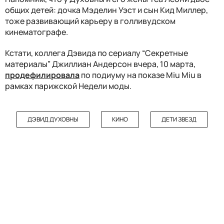
общих детей: дочка Мэделин Уэст и сын Кид Миллер,
тоже развивающий карьеру в голливудском
кинематографе.
Кстати, коллега Дэвида по сериалу “Секретные
материалы” Джиллиан Андерсон вчера, 10 марта,
продефилировала
по подиуму на показе Miu Miu в
рамках парижской Недели моды.
ДЭВИД ДУХОВНЫ
КИНО
ДЕТИ ЗВЕЗД