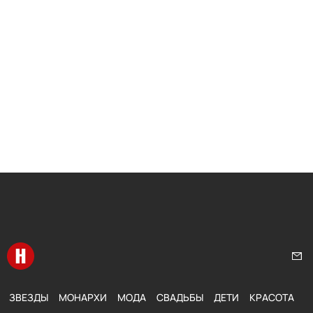
Перейти на главную
Нап
ЗВЕЗДЫ
МОНАРХИ
МОДА
СВАДЬБЫ
ДЕТИ
КРАСОТА