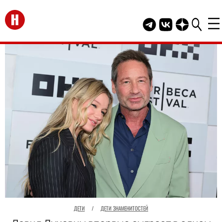
Перейти на главную
Telegram канал HEL
Группа HELLO В
Канал HELLO
ДЕТИ
/
ДЕТИ ЗНАМЕНИТОСТЕЙ