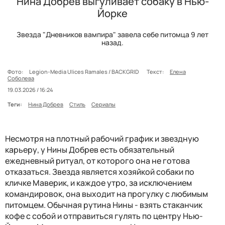
Нина Добрев выгуливает собаку в Нью-
Йорке
Звезда "Дневников вампира" завела себе питомца 9 лет
назад.
Фото:
Legion-Media Ulices Ramales / BACKGRID
Текст:
Елена
Соболева
19.03.2026 / 16:24
Теги:
Нина Добрев
Стиль
Сериалы
Несмотря на плотный рабочий график и звездную
карьеру, у Нины Добрев есть обязательный
ежедневный ритуал, от которого она не готова
отказаться. Звезда является хозяйкой собаки по
кличке Маверик, и каждое утро, за исключением
командировок, она выходит на прогулку с любимым
питомцем. Обычная рутина Нины - взять стаканчик
кофе с собой и отправиться гулять по центру Нью-