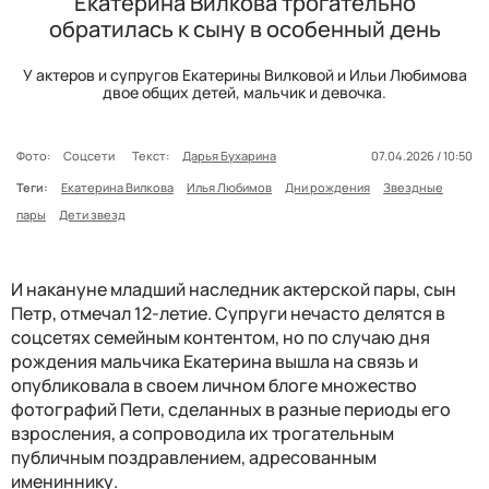
Екатерина Вилкова трогательно
обратилась к сыну в особенный день
У актеров и супругов Екатерины Вилковой и Ильи Любимова
двое общих детей, мальчик и девочка.
Фото:
Соцсети
Текст:
Дарья Бухарина
07.04.2026 / 10:50
Теги:
Екатерина Вилкова
Илья Любимов
Дни рождения
Звездные
пары
Дети звезд
И накануне младший наследник актерской пары, сын
Петр, отмечал 12-летие. Супруги нечасто делятся в
соцсетях семейным контентом, но по случаю дня
рождения мальчика Екатерина вышла на связь и
опубликовала в своем личном блоге множество
фотографий Пети, сделанных в разные периоды его
взросления, а сопроводила их трогательным
публичным поздравлением, адресованным
имениннику.