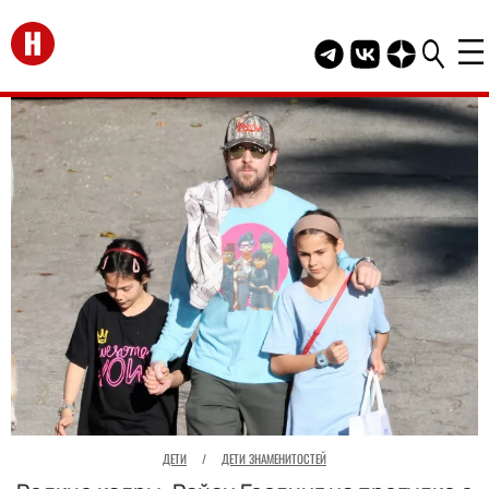
Перейти на главную
Telegram канал HEL
Группа HELLO В
Канал HELLO
ДЕТИ
/
ДЕТИ ЗНАМЕНИТОСТЕЙ