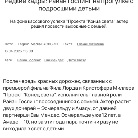
Редкие кадры: Райан Гослинг на прогулке с
подросшими детьми
На фоне кассового успеха "Проекта "Конца света" актер
решил провести выходные с семьей.
Фото:
Legion-Media BACKGRID
Текст:
Елена Соболева
13.04.2026 / 16:00
Теги:
Райан Гослинг
Ева Мендес
Дети звезд
После череды красных дорожек, связанных с
премьерой фильма Фила Лорда и Кристофера Миллера
“Проект ”Конец света", исполнитель главной роли
Райан Гослинг воссоединился с семьей. Актер растит
двух дочерей — Эсмеральду и Амаду, от давней
партнерши Евы Мендес. Эсмеральде уже 12 лет, а
Амаде — 10, но за эти годы пара почти ни разу не
выходила в свет с детьми.