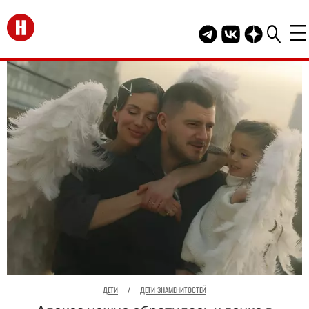
Перейти на главную
Telegram канал HEL
Группа HELLO В
Канал HELLO
ДЕТИ
/
ДЕТИ ЗНАМЕНИТОСТЕЙ