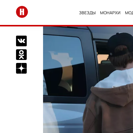
Перейти на главную
ЗВЕЗДЫ
МОНАРХИ
МО
Поделиться Вконтакте
Поделиться в Одноклассниках
Подписаться на нас в Дзен