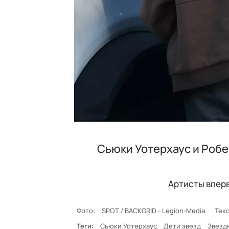
Сьюки Уотерхаус и Робе
Артисты вперв
Фото:
SPOT / BACKGRID - Legion-Media
Текс
Теги:
Сьюки Уотерхаус
Дети звезд
Звезд