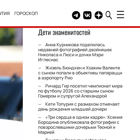
ЫТИЯ
ГОРОСКОП
Telegram канал HELLO
Группа HELLO Вконтакт
Канал HELLO в Дзе
Дети знаменитостей
Анна Курникова поделилась
недавней фотографией двойняшек
Николаса и Люси и дочки Мэри
Иглесиас
Жизель Бюндхен и Хоаким Валенте
с сыном попали в объективы папарацци
в аэропорту Рио
Ричард Гир посетил чемпионат мира
по футболу 2026 со старшим сыном
Гомером и супругой Алехандрой
Кети Топурия с размахом отмечает
день рождения младшей дочери
«Три сердца в одном кадре»: Ксения
Бородина опубликовала фотографии с
повзрослевшими дочерьми Теоной и
Марией