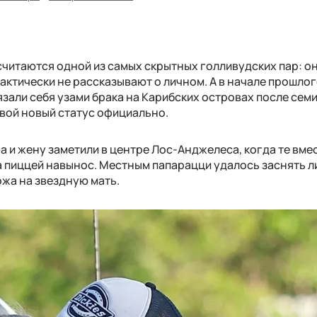
считаются одной из самых скрытных голливудских пар: о
актически не рассказывают о личном. А в начале прошлог
али себя узами брака на Карибских островах после семи
свой новый статус официально.
а и жену заметили в центре Лос-Анджелеса, когда те вмес
а пиццей навынос. Местным папарацци удалось заснять л
ожа на звездную мать.