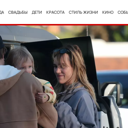
ДА
СВАДЬБЫ
ДЕТИ
КРАСОТА
СТИЛЬ ЖИЗНИ
КИНО
СОБ