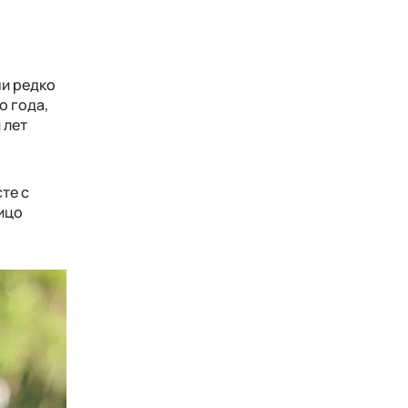
ни редко
о года,
 лет
те с
ицо