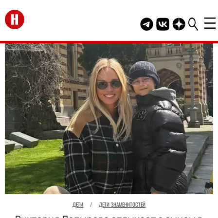
Перейти на главную
Telegram канал HEL
Группа HELLO В
Канал HELLO
ДЕТИ
/
ДЕТИ ЗНАМЕНИТОСТЕЙ