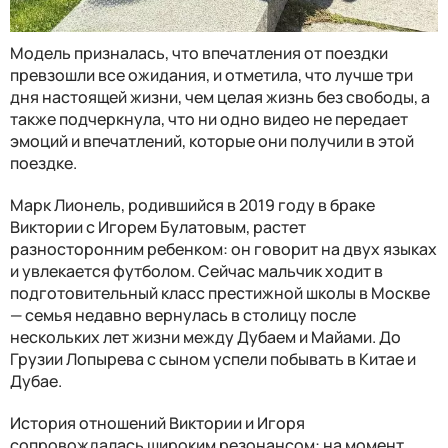
Модель призналась, что впечатления от поездки
превзошли все ожидания, и отметила, что лучше три
дня настоящей жизни, чем целая жизнь без свободы, а
также подчеркнула, что ни одно видео не передает
эмоций и впечатлений, которые они получили в этой
поездке.
Марк Лионель, родившийся в 2019 году в браке
Виктории с Игорем Булатовым, растет
разносторонним ребенком: он говорит на двух языках
и увлекается футболом. Сейчас мальчик ходит в
подготовительный класс престижной школы в Москве
— семья недавно вернулась в столицу после
нескольких лет жизни между Дубаем и Майами. До
Грузии Лопырева с сыном успели побывать в Китае и
Дубае.
История отношений Виктории и Игоря
сопровождалась широким резонансом: на момент