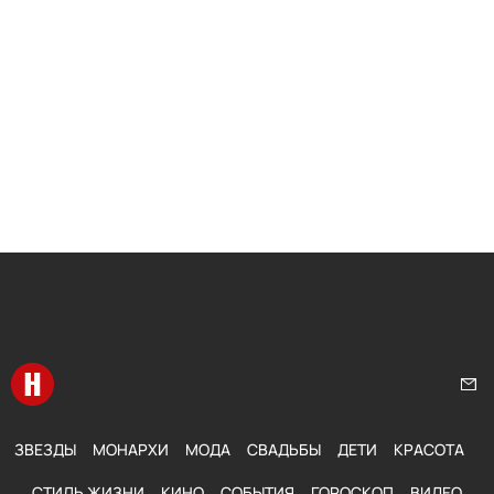
Перейти на главную
Нап
ЗВЕЗДЫ
МОНАРХИ
МОДА
СВАДЬБЫ
ДЕТИ
КРАСОТА
СТИЛЬ ЖИЗНИ
КИНО
СОБЫТИЯ
ГОРОСКОП
ВИДЕО