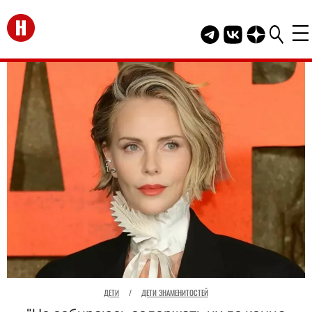
Перейти на главную
Telegram канал HEL
Группа HELLO В
Канал HELLO
ДЕТИ
/
ДЕТИ ЗНАМЕНИТОСТЕЙ