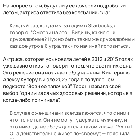
На вопрос о том, будут ли у ее дочерей подработки
летом, актриса ответила без колебаний: “Да”.
Каждый раз, когда мы заходим в Starbucks, я
говорю: “Смотри на это… Видишь, какие они
дружелюбные? Нужно быть таким же дружелюбным
каждое утро в 6 утра, так что начинай готовиться.
Актриса, которая усыновила детей в 2012 и 2015 годах
уже давно открыто говорит о том, что растит их одна.
Это решение она называет обдуманным. В интервью
Алексу Куперу в июле 2025 года в популярном
подкасте “Зови ее папочкой” Терон назвала свой
выбор “одним из самых здоровых решений, которые я
когда-либо принимала”.
В случае с женщинами всегда кажется, что с ними
что-то не так. Они не могут удержать мужчину, и
это никогда не обсуждается в таком ключе: “Ух ты!
Она действительно живет по-своему”, — пояснила