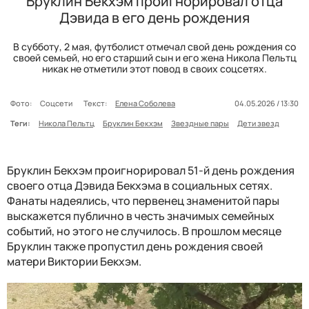
Бруклин Бекхэм проигнорировал отца
Дэвида в его день рождения
В субботу, 2 мая, футболист отмечал свой день рождения со
своей семьей, но его старший сын и его жена Никола Пельтц
никак не отметили этот повод в своих соцсетях.
Фото:
Соцсети
Текст:
Елена Соболева
04.05.2026 / 13:30
Теги:
Никола Пельтц
Бруклин Бекхэм
Звездные пары
Дети звезд
Бруклин Бекхэм проигнорировал 51-й день рождения
своего отца Дэвида Бекхэма в социальных сетях.
Фанаты надеялись, что первенец знаменитой пары
выскажется публично в честь значимых семейных
событий, но этого не случилось. В прошлом месяце
Бруклин также пропустил день рождения своей
матери Виктории Бекхэм.