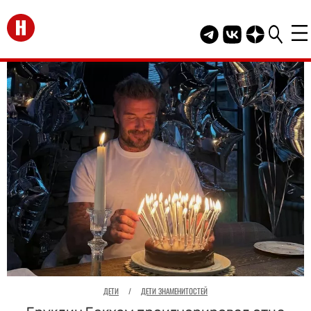
Перейти на главную
Telegram канал HEL
Группа HELLO В
Канал HELLO
ДЕТИ
/
ДЕТИ ЗНАМЕНИТОСТЕЙ