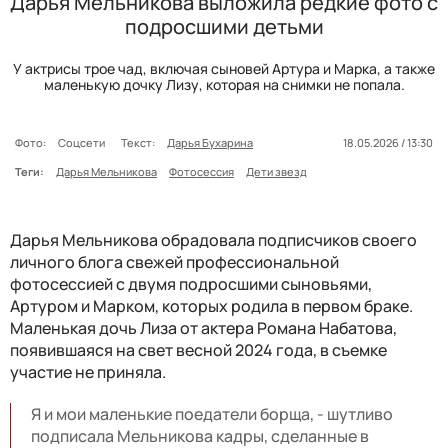
Дарья Мельникова выложила редкие фото с
подросшими детьми
У актрисы трое чад, включая сыновей Артура и Марка, а также
маленькую дочку Лизу, которая на снимки не попала.
Фото:
Соцсети
Текст:
Дарья Бухарина
18.05.2026 / 13:30
Теги:
Дарья Мельникова
Фотосессия
Дети звезд
Дарья Мельникова обрадовала подписчиков своего
личного блога свежей профессиональной
фотосессией с двумя подросшими сыновьями,
Артуром и Марком, которых родила в первом браке.
Маленькая дочь Лиза от актера Романа Набатова,
появившаяся на свет весной 2024 года, в съемке
участие не приняла.
Я и мои маленькие поедатели борща, - шутливо
подписала Мельникова кадры, сделанные в