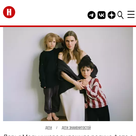
Перейти на главную
Telegram канал HEL
Группа HELLO В
Канал HELLO
ДЕТИ
/
ДЕТИ ЗНАМЕНИТОСТЕЙ