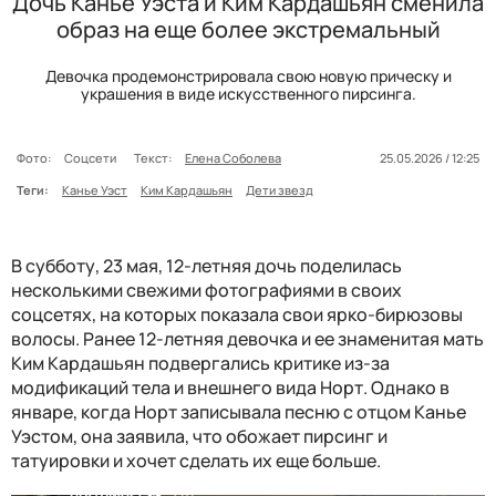
Дочь Канье Уэста и Ким Кардашьян сменила
образ на еще более экстремальный
Девочка продемонстрировала свою новую прическу и
украшения в виде искусственного пирсинга.
Фото:
Соцсети
Текст:
Елена Соболева
25.05.2026 / 12:25
Теги:
Канье Уэст
Ким Кардашьян
Дети звезд
В субботу, 23 мая, 12-летняя дочь поделилась
несколькими свежими фотографиями в своих
соцсетях, на которых показала свои ярко-бирюзовы
волосы. Ранее 12-летняя девочка и ее знаменитая мать
Ким Кардашьян подвергались критике из-за
модификаций тела и внешнего вида Норт. Однако в
январе, когда Норт записывала песню с отцом Канье
Уэстом, она заявила, что обожает пирсинг и
татуировки и хочет сделать их еще больше.