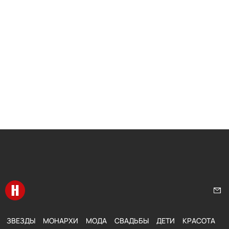
Перейти на главную
Нап
ЗВЕЗДЫ
МОНАРХИ
МОДА
СВАДЬБЫ
ДЕТИ
КРАСОТА