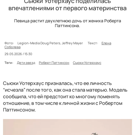
Сьюки Уотерхаус поделилась
впечатлениями от первого материнства
Певица растит двухлетнюю дочь от жениха Роберта
Паттинсона.
Фото:
Legion-Media Doug Peters, Jeffrey Mayer
Текст:
Елена
Соболева
29.05.2026 / 15:30
Теги:
Дети звезд
Роберт Паттинсон
Сьюки Уотерхаус
Сьюки Уотерхаус призналась, что ее личность
“исчезла” после того, как она стала матерью. Модель
сообщила, что ей предстоит ко многому поменять
отношение, в том числе к личной жизни с Робертом
Паттинсоном.