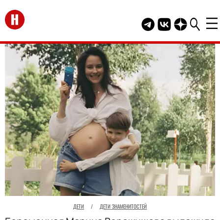
Перейти на главную
Telegram канал HEL
Группа HELLO В
Канал HELLO
ДЕТИ
/
ДЕТИ ЗНАМЕНИТОСТЕЙ