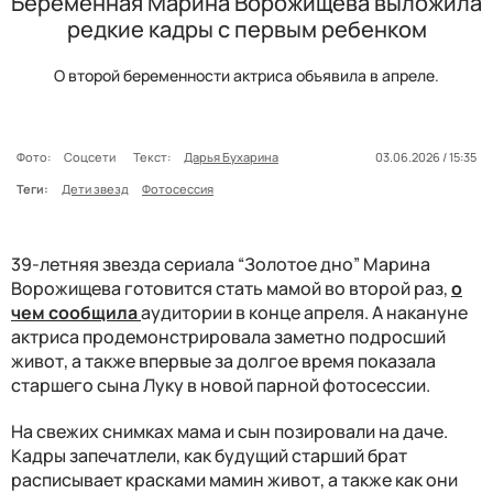
Беременная Марина Ворожищева выложила
редкие кадры с первым ребенком
О второй беременности актриса объявила в апреле.
Фото:
Соцсети
Текст:
Дарья Бухарина
03.06.2026 / 15:35
Теги:
Дети звезд
Фотосессия
39-летняя звезда сериала “Золотое дно” Марина
Ворожищева готовится стать мамой во второй раз,
о
чем сообщила
аудитории в конце апреля. А накануне
актриса продемонстрировала заметно подросший
живот, а также впервые за долгое время показала
старшего сына Луку в новой парной фотосессии.
На свежих снимках мама и сын позировали на даче.
Кадры запечатлели, как будущий старший брат
расписывает красками мамин живот, а также как они