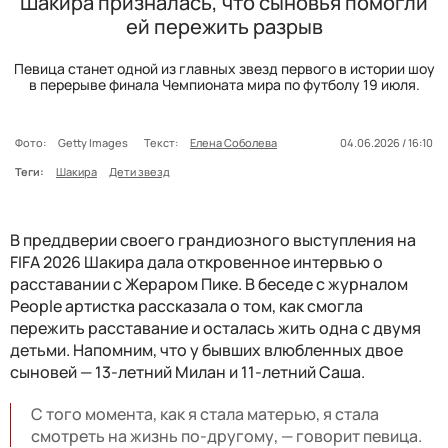
Шакира призналась, что сыновья помогли
ей пережить разрыв
Певица станет одной из главных звезд первого в истории шоу
в перерыве финала Чемпионата мира по футболу 19 июля.
Фото:
Getty Images
Текст:
Елена Соболева
04.06.2026 / 16:10
Теги:
Шакира
Дети звезд
В преддверии своего грандиозного выступления на
FIFA 2026 Шакира дала откровенное интервью о
расставании с Жераром Пике. В беседе с журналом
People артистка рассказала о том, как смогла
пережить расставание и осталась жить одна с двумя
детьми. Напомним, что у бывших влюбленных двое
сыновей — 13-летний Милан и 11-летний Саша.
С того момента, как я стала матерью, я стала
смотреть на жизнь по-другому, — говорит певица.