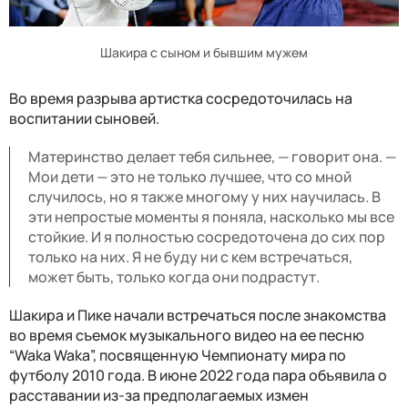
Шакира с сыном и бывшим мужем
Во время разрыва артистка сосредоточилась на
воспитании сыновей.
Материнство делает тебя сильнее, — говорит она. —
Мои дети — это не только лучшее, что со мной
случилось, но я также многому у них научилась. В
эти непростые моменты я поняла, насколько мы все
стойкие. И я полностью сосредоточена до сих пор
только на них. Я не буду ни с кем встречаться,
может быть, только когда они подрастут.
Шакира и Пике начали встречаться после знакомства
во время съемок музыкального видео на ее песню
“Waka Waka”, посвященную Чемпионату мира по
футболу 2010 года. В июне 2022 года пара объявила о
расставании из-за предполагаемых измен