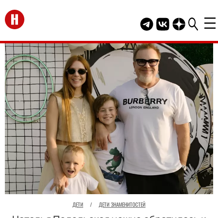
Перейти на главную
Telegram канал HEL
Группа HELLO В
Канал HELLO
ДЕТИ
/
ДЕТИ ЗНАМЕНИТОСТЕЙ