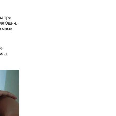
на три
няя Ошин.
ю маму.
де
рила