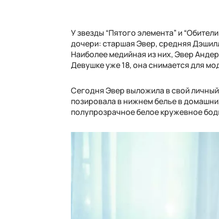
У звезды “Пятого элемента” и “Обител
дочери: старшая Эвер, средняя Дэшилл
Наиболее медийная из них, Эвер Андер
Девушке уже 18, она снимается для мод
Сегодня Эвер выложила в свой личный
позировала в нижнем белье в домашни
полупрозрачное белое кружевное бод