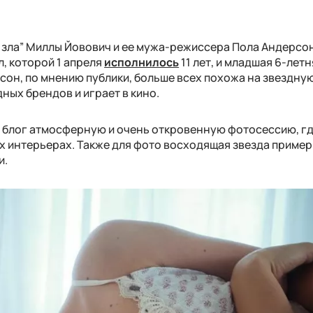
и зла” Миллы Йовович и ее мужа-режиссера Пола Андерсо
, которой 1 апреля
исполнилось
11 лет, и младшая 6-лет
сон, по мнению публики, больше всех похожа на звездну
ных брендов и играет в кино.
 блог атмосферную и очень откровенную фотосессию, г
х интерьерах. Также для фото восходящая звезда приме
и.