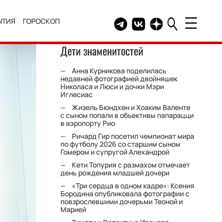
ЫТИЯ
ГОРОСКОП
Telegram канал HELLO
Группа HELLO Вконтакт
Канал HELLO в Дзе
Дети знаменитостей
Анна Курникова поделилась
недавней фотографией двойняшек
Николаса и Люси и дочки Мэри
Иглесиас
Жизель Бюндхен и Хоаким Валенте
с сыном попали в объективы папарацци
в аэропорту Рио
Ричард Гир посетил чемпионат мира
по футболу 2026 со старшим сыном
Гомером и супругой Алехандрой
Кети Топурия с размахом отмечает
день рождения младшей дочери
«Три сердца в одном кадре»: Ксения
Бородина опубликовала фотографии с
повзрослевшими дочерьми Теоной и
Марией