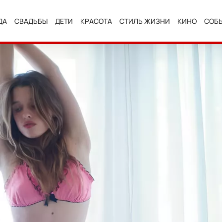
ДА
СВАДЬБЫ
ДЕТИ
КРАСОТА
СТИЛЬ ЖИЗНИ
КИНО
СОБ