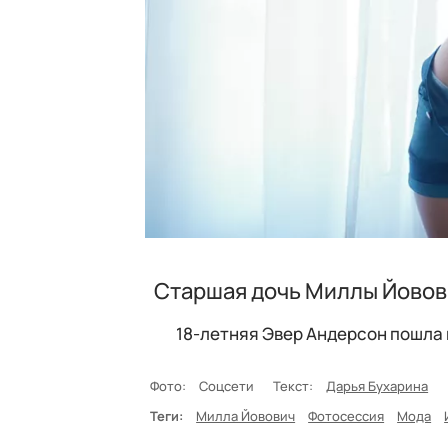
Старшая дочь Миллы Йовови
18-летняя Эвер Андерсон пошла 
Фото:
Соцсети
Текст:
Дарья Бухарина
Теги:
Милла Йовович
Фотосессия
Мода