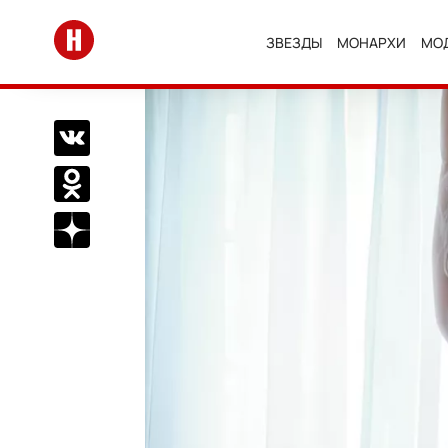
Перейти на главную
ЗВЕЗДЫ
МОНАРХИ
МО
Поделиться Вконтакте
Поделиться в Одноклассниках
Подписаться на нас в Дзен