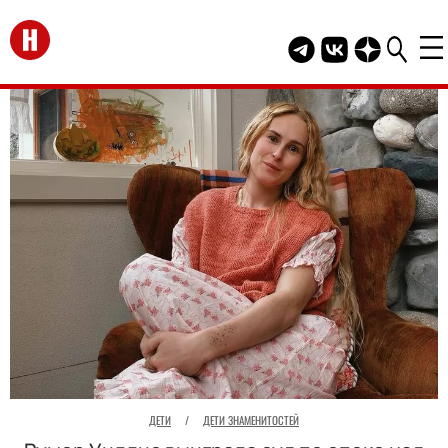
Перейти на главную
Telegram канал HEL
Группа HELLO В
Канал HELLO
ДЕТИ
/
ДЕТИ ЗНАМЕНИТОСТЕЙ