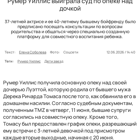
Румер Уиллис выиграла суд по опеке над
дочкой
37-летней актрисе и ее 40-летнему бывшему бойфренду было
предписано посещать консультации по вопросам
родительства и общаться через специально созданную
платформу для совместного воспитания ребенка.
Текст:
Елена Соболева
Фото:
Соцсети
12.06.2026 / 14:40
Теги:
Румер Уиллис
Дети звезд
Румер Уиллис получила основную опеку над своей
дочерью Луэттой, которую родила от бывшего мужа
Дерека Ричарда Томаса после того, как обвинила его в
домашнем насилии. Согласно судебным документам,
полученным TMZ в четверг, 11 июня, бывшие супруги
согласились на совместную опеку. Кроме того,
Томасу был предоставлен график опеки, разрешающий
ему встречи с 3-летней девочкой под присмотром
каждые вторые выходные, начиная с 20 июня.