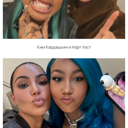
Ким Кардашьян и Норт Уэст