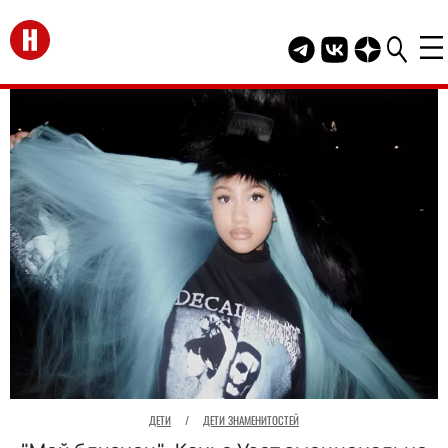
Перейти на главную
Telegram канал HEL
Группа HELLO В
Канал HELLO
ДЕТИ
/
ДЕТИ ЗНАМЕНИТОСТЕЙ