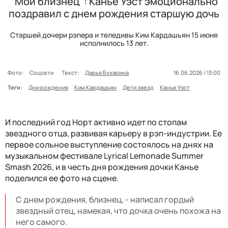
"Мой близнец": Канье Уэст эмоционально
поздравил с днем рождения старшую дочь
Старшей дочери рэпера и теледивы Ким Кардашьян 15 июня
исполнилось 13 лет.
Фото:
Соцсети
Текст:
Дарья Бухарина
16.06.2026 / 13:00
Теги:
Дни рождения
Ким Кардашьян
Дети звезд
Канье Уэст
И последний год Норт активно идет по стопам
звездного отца, развивая карьеру в рэп-индустрии. Ее
первое сольное выступление состоялось на днях на
музыкальном фестивале Lyrical Lemonade Summer
Smash 2026, и в честь дня рождения дочки Канье
поделился ее фото на сцене.
С днем рождения, близнец, - написал гордый
звездный отец, намекая, что дочка очень похожа на
него самого.