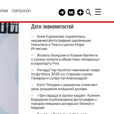
ЫТИЯ
ГОРОСКОП
Telegram канал HELLO
Группа HELLO Вконтакт
Канал HELLO в Дзе
Дети знаменитостей
Анна Курникова поделилась
недавней фотографией двойняшек
Николаса и Люси и дочки Мэри
Иглесиас
Жизель Бюндхен и Хоаким Валенте
с сыном попали в объективы папарацци
в аэропорту Рио
Ричард Гир посетил чемпионат мира
по футболу 2026 со старшим сыном
Гомером и супругой Алехандрой
Кети Топурия с размахом отмечает
день рождения младшей дочери
«Три сердца в одном кадре»: Ксения
Бородина опубликовала фотографии с
повзрослевшими дочерьми Теоной и
Марией