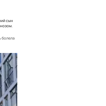
ний сын
гнозом.
ь болела