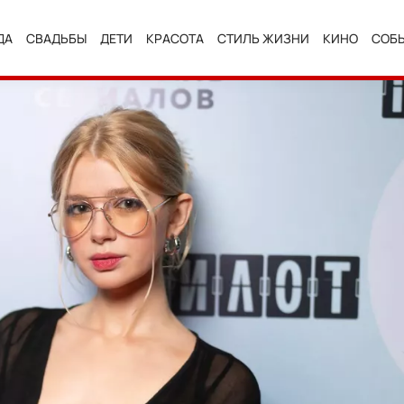
ДА
СВАДЬБЫ
ДЕТИ
КРАСОТА
СТИЛЬ ЖИЗНИ
КИНО
СОБ