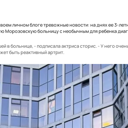
воем личном блоге тревожные новости: на днях ее 3-лет
ую Морозовскую больницу с необычным для ребенка диа
ей в больнице, - подписала актриса сторис. - У него очен
ожет быть реактивный артрит.