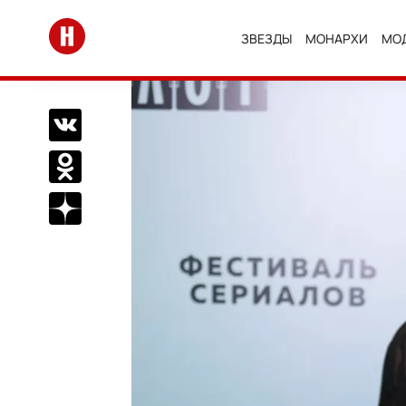
Перейти на главную
ЗВЕЗДЫ
МОНАРХИ
МО
Поделиться Вконтакте
Поделиться в Одноклассниках
Подписаться на нас в Дзен