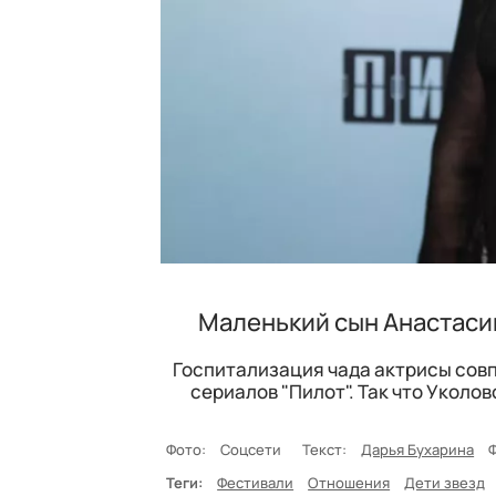
Маленький сын Анастасии
Госпитализация чада актрисы сов
сериалов "Пилот". Так что Уколо
Фото:
Соцсети
Текст:
Дарья Бухарина
Теги:
Фестивали
Отношения
Дети звезд