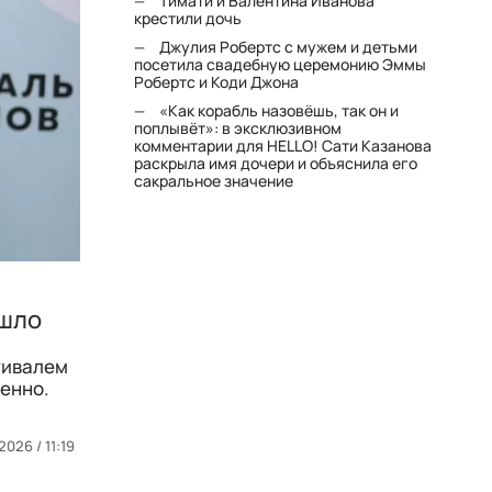
Тимати и Валентина Иванова
крестили дочь
Джулия Робертс с мужем и детьми
посетила свадебную церемонию Эммы
Робертс и Коди Джона
«Как корабль назовёшь, так он и
поплывёт»: в эксклюзивном
комментарии для HELLO! Сати Казанова
раскрыла имя дочери и объяснила его
сакральное значение
ошло
тивалем
менно.
2026 / 11:19