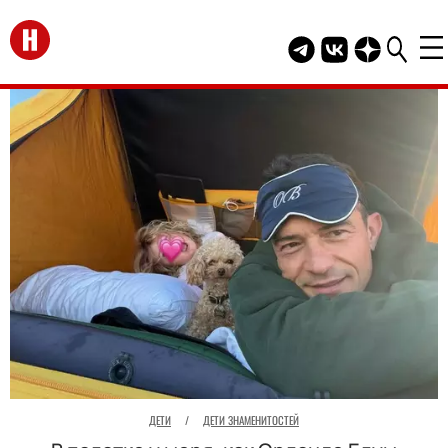
Перейти на главную
Telegram канал HEL
Группа HELLO В
Канал HELLO
ДЕТИ
/
ДЕТИ ЗНАМЕНИТОСТЕЙ