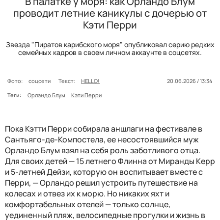
В палатке у моря: как Орландо Блум
проводит летние каникулы с дочерью от
Кэти Перри
Звезда "Пиратов карибского моря" опубликовал серию редких
семейных кадров в своем личном аккаунте в соцсетях.
Фото:
соцсети
Текст:
HELLO!
20.06.2026 / 13:34
Теги:
Орландо Блум
Кэти Перри
Пока Кэтти Перри собирала аншлаги на фестивале в
Сантьяго-де-Компостела, ее несостоявшийся муж
Орландо Блум взял на себя роль заботливого отца.
Для своих детей — 15 летнего Флинна от Миранды Керр
и 5-летней Дейзи, которую он воспитывает вместе с
Перри, — Орландо решил устроить путешествие на
колесах и отвез их к морю. Но никаких яхт и
комфортабельных отелей — только солнце,
уединенный пляж, велосипедные прогулки и жизнь в