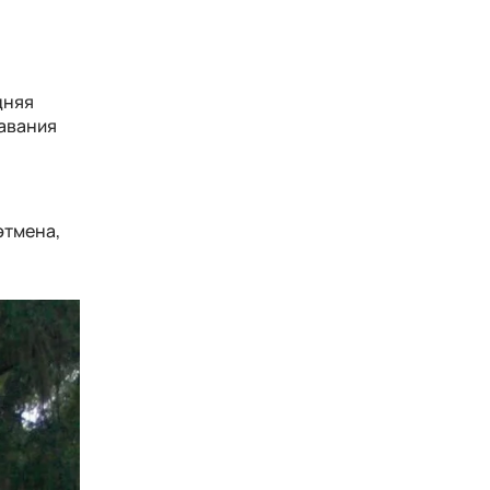
дняя
тавания
этмена,