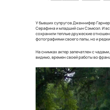
У бывших супругов Дженнифер Гарнер 
Серафина и младший сын Сэмюэл. И вс
сохранили теплые дружеские отношени
фотографиями своего папы, но и редки
На снимках актер запечатлен с чадами,
видимо, времен своей работы во фран