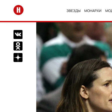
Перейти на главную
ЗВЕЗДЫ
МОНАРХИ
МО
Поделиться Вконтакте
Поделиться в Одноклассниках
Подписаться на нас в Дзен