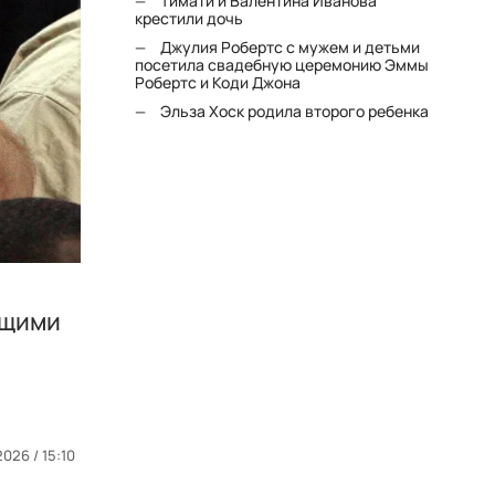
Тимати и Валентина Иванова
крестили дочь
Джулия Робертс с мужем и детьми
посетила свадебную церемонию Эммы
Робертс и Коди Джона
Эльза Хоск родила второго ребенка
бщими
026 / 15:10