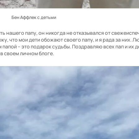
Бен Аффлек с детьми
ть нашего папу, он никогда не отказывался от свежеисп
жу, что мои дети обожают своего папу, и я рада за них. Л
папой – это подарок судьбы. Поздравляю всех пап и их д
 в своем личном блоге.