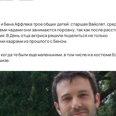
и Бена Аффлека трое общих детей: старшая Вайолет, сре
еми чадами они занимаются поровну, так как после расс
я. В День отца актриса решила поделиться не только
ми кадрами из прошлого с Беном.
 когда те были еще маленькими, в том числе и в костюме Б
шизе.