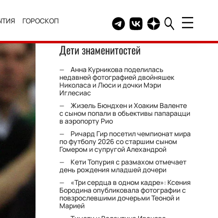
ЫТИЯ
ГОРОСКОП
Telegram канал HELLO
Группа HELLO Вконтакт
Канал HELLO в Дзе
Дети знаменитостей
Анна Курникова поделилась
недавней фотографией двойняшек
Николаса и Люси и дочки Мэри
Иглесиас
Жизель Бюндхен и Хоаким Валенте
с сыном попали в объективы папарацци
в аэропорту Рио
Ричард Гир посетил чемпионат мира
по футболу 2026 со старшим сыном
Гомером и супругой Алехандрой
Кети Топурия с размахом отмечает
день рождения младшей дочери
«Три сердца в одном кадре»: Ксения
Бородина опубликовала фотографии с
повзрослевшими дочерьми Теоной и
Марией