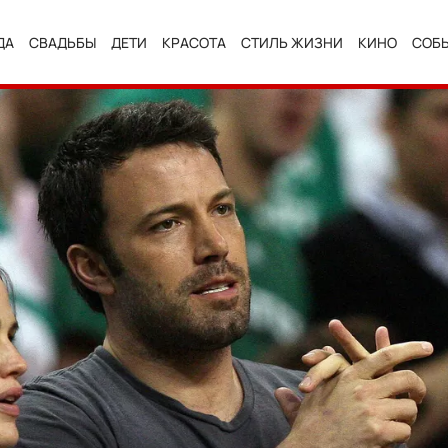
ДА
СВАДЬБЫ
ДЕТИ
КРАСОТА
СТИЛЬ ЖИЗНИ
КИНО
СОБ