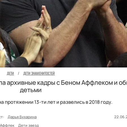
ДЕТИ
/
ДЕТИ ЗНАМЕНИТОСТЕЙ
ла архивные кадры с Беном Аффлеком и о
детьми
а протяжении 13-ти лет и развелись в 2018 году.
ст:
Дарья Бухарина
22.06.2
 Аффлек
Дети звезд