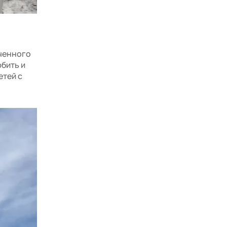
еченного
юбить и
етей с