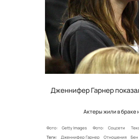
Дженнифер Гарнер показа
Актеры жили в браке н
Фото:
Getty Images
Фото:
Соцсети
Тек
Теги:
Дженнифер Гарнер
Отношения
Бен