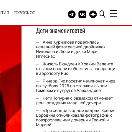
ЫТИЯ
ГОРОСКОП
Telegram канал HELLO
Группа HELLO Вконтакт
Канал HELLO в Дзе
Дети знаменитостей
Анна Курникова поделилась
недавней фотографией двойняшек
Николаса и Люси и дочки Мэри
Иглесиас
Жизель Бюндхен и Хоаким Валенте
с сыном попали в объективы папарацци
в аэропорту Рио
Ричард Гир посетил чемпионат мира
по футболу 2026 со старшим сыном
Гомером и супругой Алехандрой
Кети Топурия с размахом отмечает
день рождения младшей дочери
«Три сердца в одном кадре»: Ксения
Бородина опубликовала фотографии с
повзрослевшими дочерьми Теоной и
Марией