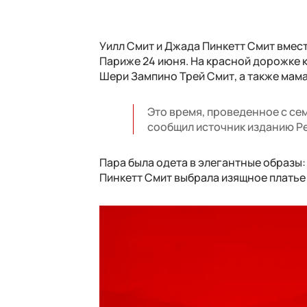
Уилл Смит и Джада Пинкетт Смит вмест
Париже 24 июня. На красной дорожке к
Шери Зампино Трей Смит, а также ма
Это время, проведенное с се
сообщил источник изданию Pe
Пара была одета в элегантные образы:
Пинкетт Смит выбрала изящное платье 