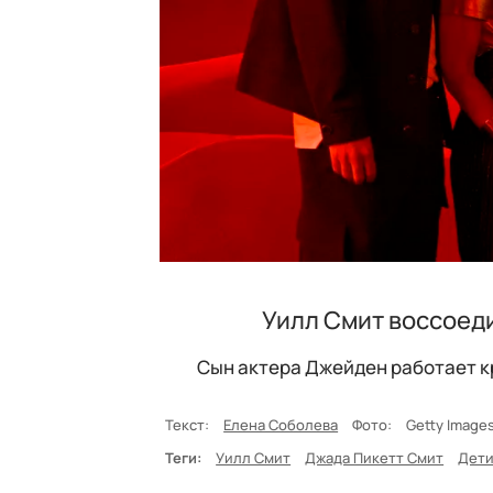
Уилл Смит воссоеди
Сын актера Джейден работает к
Текст:
Елена Соболева
Фото:
Getty Imag
Теги:
Уилл Смит
Джада Пикетт Смит
Дети