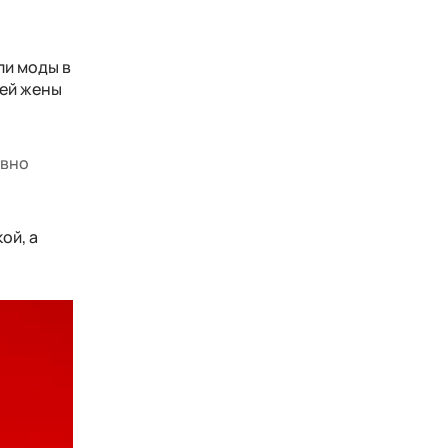
ли моды в
шей жены
ивно
ой, а