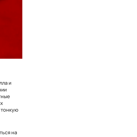
лла и
нии
тные
их
в тонкую
ться на