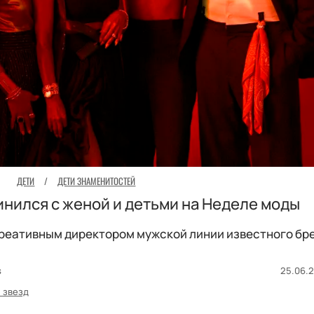
ДЕТИ
/
ДЕТИ ЗНАМЕНИТОСТЕЙ
нился с женой и детьми на Неделе моды
реативным директором мужской линии известного бр
es
25.06.2
 звезд