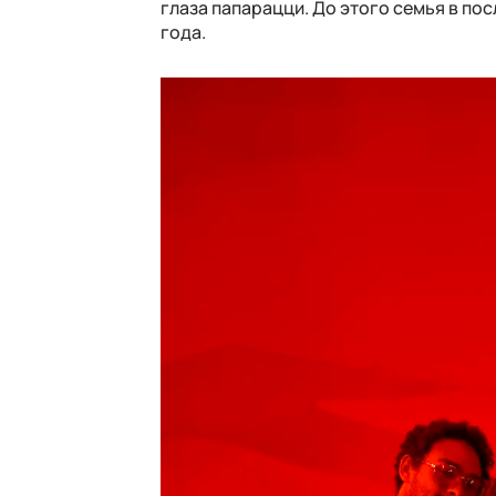
глаза папарацци. До этого семья в по
года.