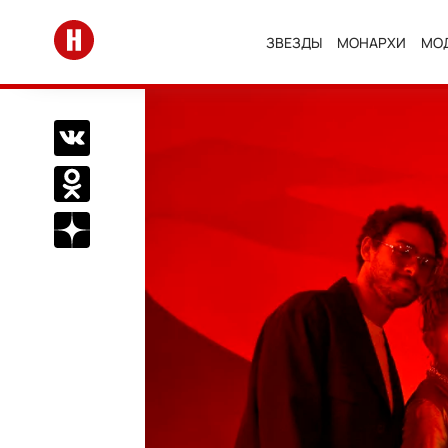
Перейти на главную
ЗВЕЗДЫ
МОНАРХИ
МО
Поделиться Вконтакте
Поделиться в Одноклассниках
Подписаться на нас в Дзен