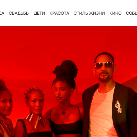
ДА
СВАДЬБЫ
ДЕТИ
КРАСОТА
СТИЛЬ ЖИЗНИ
КИНО
СОБ