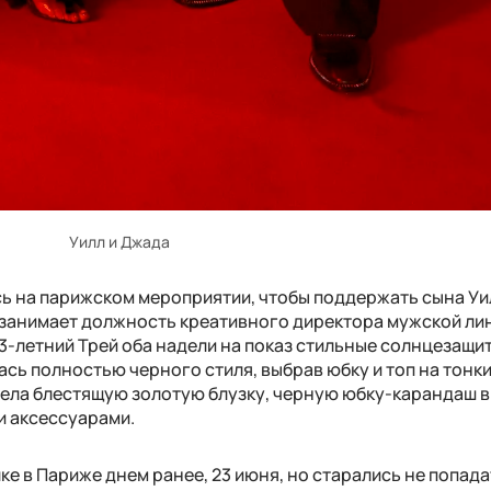
Уилл и Джада
ь на парижском мероприятии, чтобы поддержать сына Уи
 занимает должность креативного директора мужской ли
 33-летний Трей оба надели на показ стильные солнцезащи
ась полностью черного стиля, выбрав юбку и топ на тонк
дела блестящую золотую блузку, черную юбку-карандаш 
и аксессуарами.
ке в Париже днем ранее, 23 июня, но старались не попада