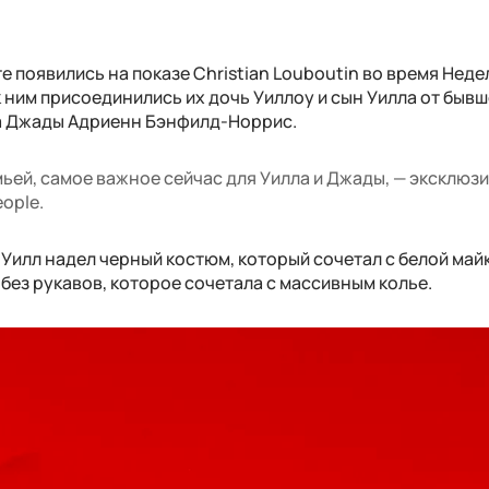
е появились на показе Christian Louboutin во время Неде
 ним присоединились их дочь Уиллоу и сын Уилла от быв
ма Джады Адриенн Бэнфилд-Норрис.
мьей, самое важное сейчас для Уилла и Джады, — эксклюз
ople.
 Уилл надел черный костюм, который сочетал с белой майк
без рукавов, которое сочетала с массивным колье.