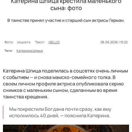
Катерина Шпица крестила маленького
сына: фото
В таинстве принял участие и старший сын актрисы Герман.
Фото:
соцсети
Текст:
HELLO!
28.06.2026 / 15:22
Теги:
Катерина Шпица
Катерина Шпица поделилась в соцсетях очень личным
с событием
— и снова мамско-семейного толка. В
своем личном профиле актриса опубликовала серию
снимков с маленьким сыном, сделанным во время
таинства крещения.
Мы покрестили Богдана почти сразу, как ему
исполнилось 40 дней,
—
пояснила Катерина.