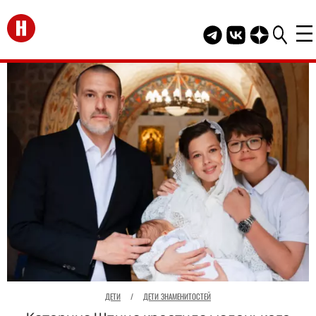
Перейти на главную
Telegram канал HEL
Группа HELLO В
Канал HELLO
ДЕТИ
/
ДЕТИ ЗНАМЕНИТОСТЕЙ