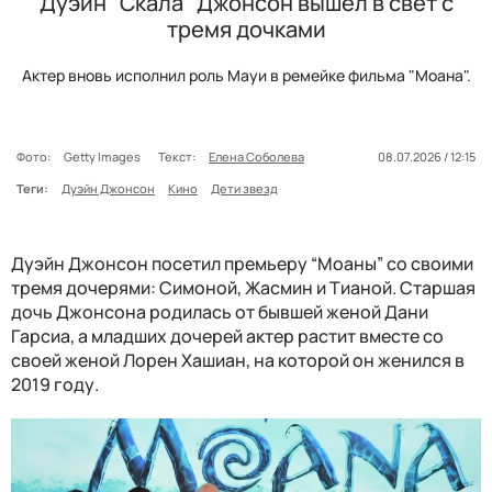
Дуэйн "Скала" Джонсон вышел в свет с
тремя дочками
Актер вновь исполнил роль Мауи в ремейке фильма "Моана".
Фото:
Getty Images
Текст:
Елена Соболева
08.07.2026 / 12:15
Теги:
Дуэйн Джонсон
Кино
Дети звезд
Дуэйн Джонсон посетил премьеру “Моаны” со своими
тремя дочерями: Симоной, Жасмин и Тианой. Старшая
дочь Джонсона родилась от бывшей женой Дани
Гарсиа, а младших дочерей актер растит вместе со
своей женой Лорен Хашиан, на которой он женился в
2019 году.