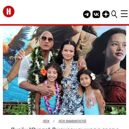
Перейти на главную
Telegram канал HEL
Группа HELLO В
Канал HELLO
ДЕТИ
/
ДЕТИ ЗНАМЕНИТОСТЕЙ