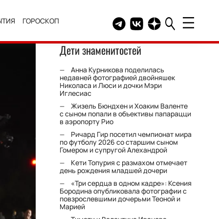
ЫТИЯ
ГОРОСКОП
Telegram канал HELLO
Группа HELLO Вконтакт
Канал HELLO в Дзе
Дети знаменитостей
Анна Курникова поделилась
недавней фотографией двойняшек
Николаса и Люси и дочки Мэри
Иглесиас
Жизель Бюндхен и Хоаким Валенте
с сыном попали в объективы папарацци
в аэропорту Рио
Ричард Гир посетил чемпионат мира
по футболу 2026 со старшим сыном
Гомером и супругой Алехандрой
Кети Топурия с размахом отмечает
день рождения младшей дочери
«Три сердца в одном кадре»: Ксения
Бородина опубликовала фотографии с
повзрослевшими дочерьми Теоной и
Марией