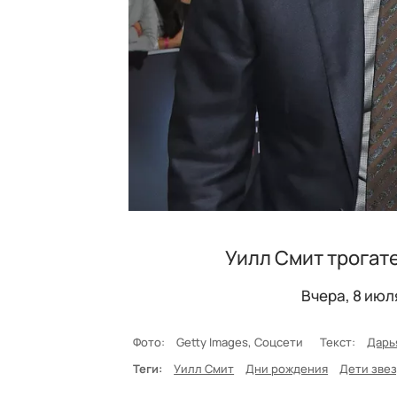
Уилл Смит трогат
Вчера, 8 июл
Фото:
Getty Images, Соцсети
Текст:
Дарь
Теги:
Уилл Смит
Дни рождения
Дети зве