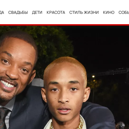
ДА
СВАДЬБЫ
ДЕТИ
КРАСОТА
СТИЛЬ ЖИЗНИ
КИНО
СОБ