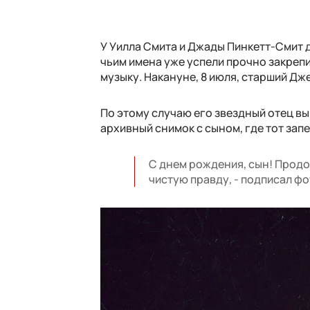
У Уилла Смита и Джады Пинкетт-Смит 
чьим имена уже успели прочно закрепи
музыку. Накануне, 8 июля, старший Дж
По этому случаю его звездный отец вы
архивный снимок с сыном, где тот зап
С днем рождения, сын! Продол
чистую правду, - подписал фо