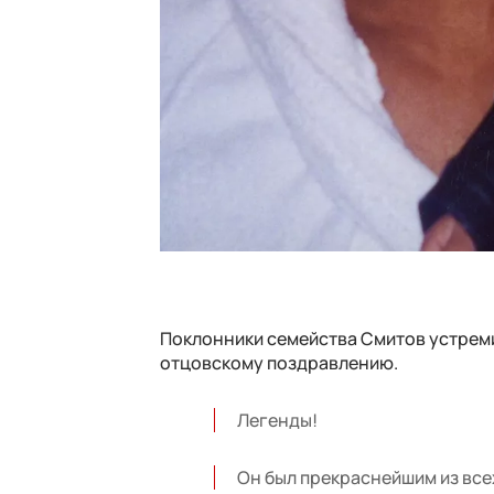
Поклонники семейства Смитов устреми
отцовскому поздравлению.
Легенды!
Он был прекраснейшим из всех