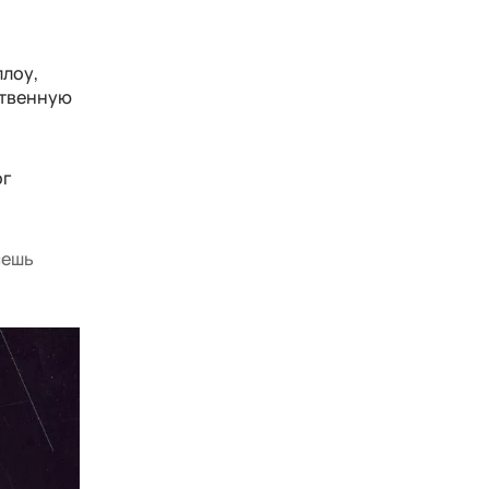
ллоу,
ственную
ог
сешь