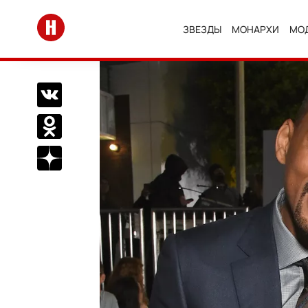
Перейти на главную
ЗВЕЗДЫ
МОНАРХИ
МО
Поделиться Вконтакте
Поделиться в Одноклассниках
Подписаться на нас в Дзен