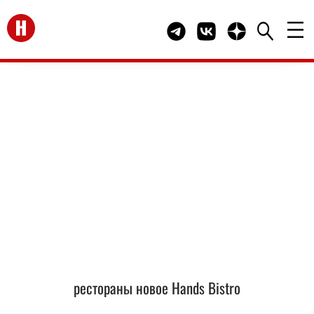
Перейти на главную
Telegram канал HELLO
Группа HELLO Вконта
Канал HELLO в 
рестораны новое Hands Bistro