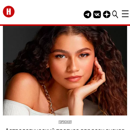
Перейти на главную
Telegram канал HEL
Группа HELLO В
Канал HELLO
ГОРОСКОП