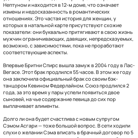
Нептуном и находится в 12-м доме, что означает
измены и недосказанность в романтических
отношениях. Это частая история для женщин, у
которых в натальной карте присутствуют схожие
показатели: они буквально притягивают в свою жизнь
мужчин ограничивающих, давящих, непредсказуемых,
возможно, с зависимостями, пока не проработают
соответствующие аспекты.
Впервые Бритни Спирс вышла замуж в 2004 году в Лас-
Вегасе. Этот брак продлился 55 часов. В этом же году
она заключила официальный брак со своим бэк-
танцором Кевином Федерлайном. Союз продлился 2
года, за это время у пары успели появиться двое
сыновей, на чье содержание певица до сих пор
выплачивает алименты.
Долго ли она будет счастлива с новым супругом
Сэмом Асгари — тоже большой вопрос. В сети ходили
слухи о желании Сэма вписать в брачный договор по 5