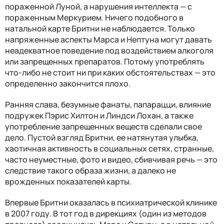
пораженной Луной, а нарушения интеллекта — с
пораженным Меркурием. Ничего подобного в
натальной карте Бритни не наблюдается. Только
напряженные аспекты Марса и Нептуна могут давать
неадекватное поведение под воздействием алкоголя
или запрещенных препаратов. Потому употреблять
что-либо не стоит ни при каких обстоятельствах — это
определенно закончится плохо.
Ранняя слава, безумные фанаты, папарацци, влияние
подружек Пэрис Хилтон и Линдси Лохан, а также
употребление запрещенных веществ сделали свое
дело. Пустой взгляд Бритни, ее натянутая улыбка,
хаотичная активность в социальных сетях, странные,
часто неуместные, фото и видео, сбивчивая речь — это
следствие такого образа жизни, а далеко не
врожденных показателей карты.
Впервые Бритни оказалась в психиатрической клинике
в 2007 году. В тот год в дирекциях (один из методов