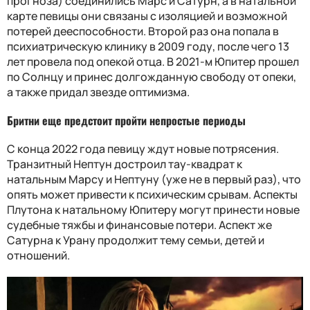
прогноза) соединились Марс и Сатурн, а в натальной
карте певицы они связаны с изоляцией и возможной
потерей дееспособности. Второй раз она попала в
психиатрическую клинику в 2009 году, после чего 13
лет провела под опекой отца. В 2021-м Юпитер прошел
по Солнцу и принес долгожданную свободу от опеки,
а также придал звезде оптимизма.
Бритни еще предстоит пройти непростые периоды
С конца 2022 года певицу ждут новые потрясения.
Транзитный Нептун достроил тау-квадрат к
натальным Марсу и Нептуну (уже не в первый раз), что
опять может привести к психическим срывам. Аспекты
Плутона к натальному Юпитеру могут принести новые
судебные тяжбы и финансовые потери. Аспект же
Сатурна к Урану продолжит тему семьи, детей и
отношений.