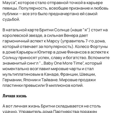
Мауса", которое стало отправной точкой в карьере
певицы. Популярность, всеобщее признание и любовь
публики — все это было предначертано ей самой
судьбой.
В натальной карте Бритни Солнце (наше "я") стоит на
королевской звезде, а сильная Венера дает
гармоничный аспект к Марсу (управитель 7-го дома,
который отвечает за популярность). Колесо Фортуны
в доме Карьеры и Юпитер в доме Финансов в аспекте к
Солнцу приносят успех, славу и богатство. Вспомните
знаменитый сингл "…Baby One More Time", который
моментально возглавил мировые чарты и стал
мультиплатиновым в Канаде, Франции, Швеции,
Германии, Японии и Тайване. Мировые продажи
пластинки превысили 9 миллионов копий.
Личная жизнь
А вот личная жизнь Бритни складывается не столь
удачно. Управитель дома Партнерства поражен