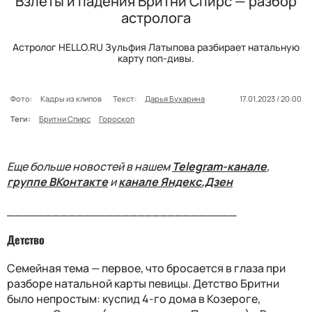
Взлеты и падения Бритни Спирc — разбор
астролога
Астролог HELLO.RU Зульфия Латыпова разбирает натальную
карту поп-дивы.
Фото:
Кадры из клипов
Текст:
Дарья Бухарина
17.01.2023 / 20:00
Теги:
Бритни Спирс
Гороскоп
Еще больше новостей в нашем
Telegram-канале
,
группе ВКонтакте
и
канале Яндекс.Дзен
______________________________
Детство
Семейная тема — первое, что бросается в глаза при
разборе натальной карты певицы. Детство Бритни
было непростым: куспид 4-го дома в Козероге,