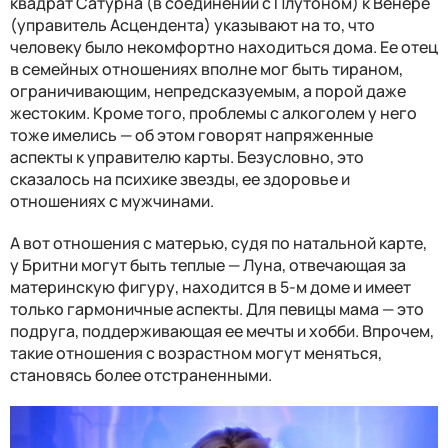
квадрат Сатурна (в соединении с Плутоном) к Венере
(управитель Асцендента) указывают на то, что
человеку было некомфортно находиться дома. Ее отец
в семейных отношениях вполне мог быть тираном,
ограничивающим, непредсказуемым, а порой даже
жестоким. Кроме того, проблемы с алкоголем у него
тоже имелись — об этом говорят напряженные
аспекты к управителю карты. Безусловно, это
сказалось на психике звезды, ее здоровье и
отношениях с мужчинами.
А вот отношения с матерью, судя по натальной карте,
у Бритни могут быть теплые — Луна, отвечающая за
материнскую фигуру, находится в 5-м доме и имеет
только гармоничные аспекты. Для певицы мама — это
подруга, поддерживающая ее мечты и хобби. Впрочем,
такие отношения с возрастном могут меняться,
становясь более отстраненными.