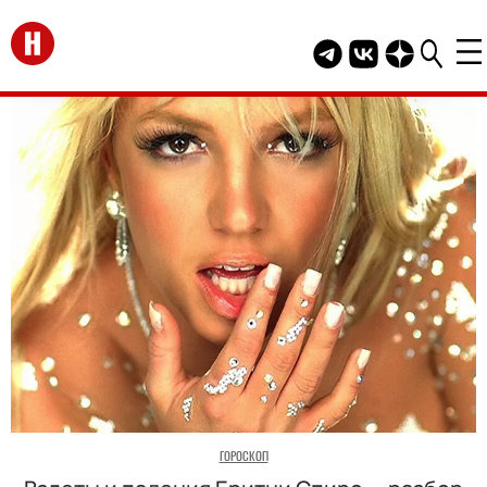
Перейти на главную
Telegram канал HEL
Группа HELLO В
Канал HELLO
ГОРОСКОП