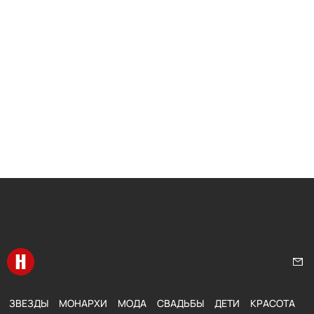
Перейти на главную
Нап
ЗВЕЗДЫ
МОНАРХИ
МОДА
СВАДЬБЫ
ДЕТИ
КРАСОТА