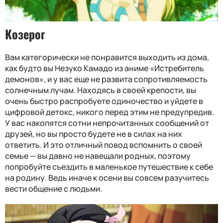
Козерог
Вам категорически не понравится выходить из дома,
как будто вы Незуко Камадо из аниме «Истребитель
демонов», и у вас еще не развита сопротивляемость
солнечным лучам. Находясь в своей крепости, вы
очень быстро распробуете одиночество и уйдете в
цифровой детокс, никого перед этим не предупредив.
У вас накопятся сотни непрочитанных сообщений от
друзей, но вы просто будете не в силах на них
ответить. И это отличный повод вспомнить о своей
семье — вы давно не навещали родных, поэтому
попробуйте съездить в маленькое путешествие к себе
на родину. Ведь иначе к осени вы совсем разучитесь
вести общение с людьми.