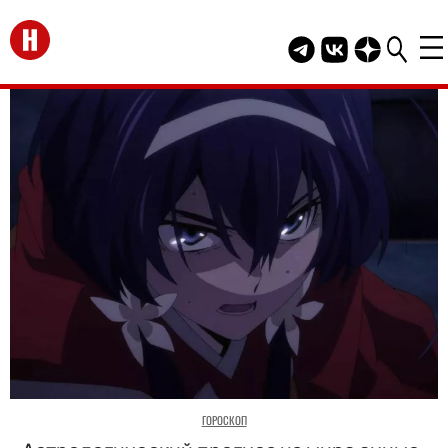
Перейти на главную
Telegram канал HEL
Группа HELLO В
Канал HELLO
ГОРОСКОП