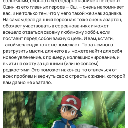
солнечным, словно в легендарном аниме «Покемон».
Один из его главных героев — Эш, — очень напоминает
вас, и не только тем, что у него такой же знак зодиака.
На самом деле данный персонаж тоже очень азартен,
обожает участвовать в соревнованиях и может
всецело отдаться своему любимому хобби, если
поставит перед собой важную цель. И вам, кстати,
такой челлендж тоже не помешает. Пора немного
разгрузить мысли, для чего вы можете найти для себя
новое увлечение, к примеру, коллекционирование, и
выйти на охоту за ценными (или не совсем)
редкостями. Это поможет наконец-то отвлечься от
всех проблем и вернуть свою страсть к жизни, которой
вам давно не хватало.