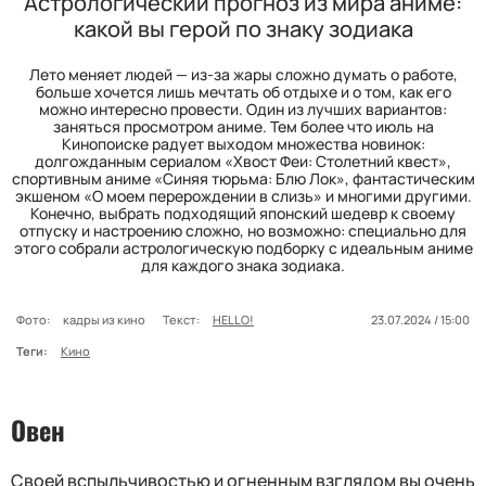
Астрологический прогноз из мира аниме:
какой вы герой по знаку зодиака
Лето меняет людей — из-за жары сложно думать о работе,
больше хочется лишь мечтать об отдыхе и о том, как его
можно интересно провести. Один из лучших вариантов:
заняться просмотром аниме. Тем более что июль на
Кинопоиске радует выходом множества новинок:
долгожданным сериалом «Хвост Феи: Столетний квест»,
спортивным аниме «Синяя тюрьма: Блю Лок», фантастическим
экшеном «О моем перерождении в слизь» и многими другими.
Конечно, выбрать подходящий японский шедевр к своему
отпуску и настроению сложно, но возможно: специально для
этого собрали астрологическую подборку с идеальным аниме
для каждого знака зодиака.
Фото:
кадры из кино
Текст:
HELLO!
23.07.2024 / 15:00
Теги:
Кино
Овен
Своей вспыльчивостью и огненным взглядом вы очень