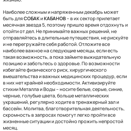
Наиболее сложным и напряженным декабрь может
быть для
СОБАК
и
КАБАНОВ
– в их сектор прилетает
месячная звезда 5, поэтому пришло время отдохнуть и
отойти от дел. Не принимайте важных решений, не
отправляйтесь в длительные путешествия, не рискуйте
и не перегружайте себя работой. Отложите все
наиболее важное на следующие месяцы, если есть
такая возможность, а пока займите выжидательную
позицию и заботьтесь о здоровье. По возможности
избегайте физического риск, хирургического
вмешательства и важных медицинских процедур, если
в них нет крайней необходимости. Активизируйте
стихии Металла и Воды – носите белые, серые, синие,
черные, голубые цвета, больше металлических
украшений, регулярно ходите в тренажерный зал и
бассейн. Молитва, благотворительная деятельность,
скромность в запросах помогут легко пройти все
жизненные ситуации и достойно прожить непростой
месяц.