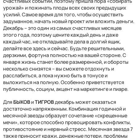
счастливых событий, поэтому пришла пора «собирать
урожай» и пожинать плоды всех своих предыдущих
усилий. Самое время для того, чтобы осуществить
задуманное, начать новый проект или вложить деньги.
Декабрь – это один из самых счастливых месяцев
этого года, поэтому цените каждый день и даже
каждый час, не откладывайте дела в долгий ящик,
делайте все здесь и сейчас. Будьте решительными,
дерзкими, фортуна полностью на вашей стороне. С
января жизнь станет более размеренной, и обороты
несколько снизятся – вы сможете отдохнуть и
расслабиться, а пока нужно быть в тонусе и
выложиться на полную. Особенно приветствуется
публичность, социум, акцент на маркетинге и пиаре.
Для
БЫКОВ
и
ТИГРОВ
декабрь может оказаться
достаточно напряженным. Комбинация годичной и
месячной звезды образует сочетание «скрещенные
мечи», которое способно провоцировать конфликты,
противостояние и нервный стресс. Месячная звезда 7
также приносит кражи, денежные потери, проблемы