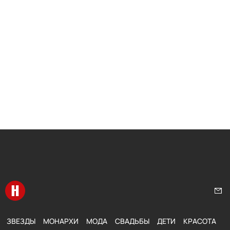
Перейти на главную
Нап
ЗВЕЗДЫ
МОНАРХИ
МОДА
СВАДЬБЫ
ДЕТИ
КРАСОТА