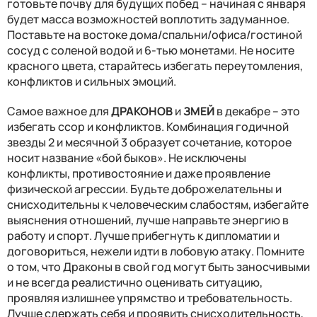
готовьте почву для будущих побед – начиная с января
будет масса возможностей воплотить задуманное.
Поставьте на востоке дома/спальни/офиса/гостиной
сосуд с соленой водой и 6-тью монетами. Не носите
красного цвета, старайтесь избегать переутомления,
конфликтов и сильных эмоций.
Самое важное для
ДРАКОНОВ
и
ЗМЕЙ
в декабре – это
избегать ссор и конфликтов. Комбинация годичной
звезды 2 и месячной 3 образует сочетание, которое
носит название «бой быков». Не исключены
конфликты, противостояние и даже проявление
физической агрессии. Будьте доброжелательны и
снисходительны к человеческим слабостям, избегайте
выяснения отношений, лучше направьте энергию в
работу и спорт. Лучше прибегнуть к дипломатии и
договориться, нежели идти в лобовую атаку. Помните
о том, что Драконы в свой год могут быть заносчивыми
и не всегда реалистично оценивать ситуацию,
проявляя излишнее упрямство и требовательность.
Лучше сдержать себя и проявить снисходительность,