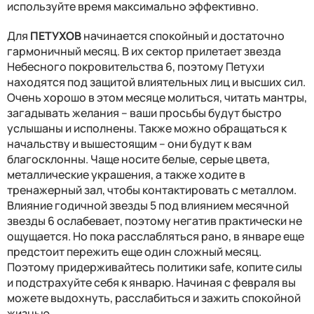
используйте время максимально эффективно.
Для
ПЕТУХОВ
начинается спокойный и достаточно
гармоничный месяц. В их сектор прилетает звезда
Небесного покровительства 6, поэтому Петухи
находятся под защитой влиятельных лиц и высших сил.
Очень хорошо в этом месяце молиться, читать мантры,
загадывать желания – ваши просьбы будут быстро
услышаны и исполнены. Также можно обращаться к
начальству и вышестоящим – они будут к вам
благосклонны. Чаще носите белые, серые цвета,
металлические украшения, а также ходите в
тренажерный зал, чтобы контактировать с металлом.
Влияние годичной звезды 5 под влиянием месячной
звезды 6 ослабевает, поэтому негатив практически не
ощущается. Но пока расслабляться рано, в январе еще
предстоит пережить еще один сложный месяц.
Поэтому придерживайтесь политики safe, копите силы
и подстрахуйте себя к январю. Начиная с февраля вы
можете выдохнуть, расслабиться и зажить спокойной
жизнью.