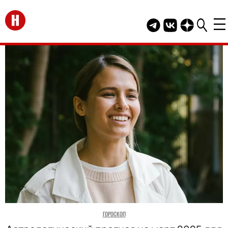
Перейти на главную
Telegram канал HEL
Группа HELLO В
Канал HELLO
ГОРОСКОП