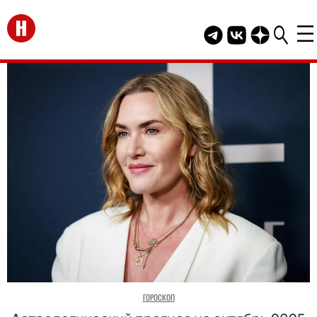
Перейти на главную
Telegram канал HEL
Группа HELLO В
Канал HELLO
ГОРОСКОП