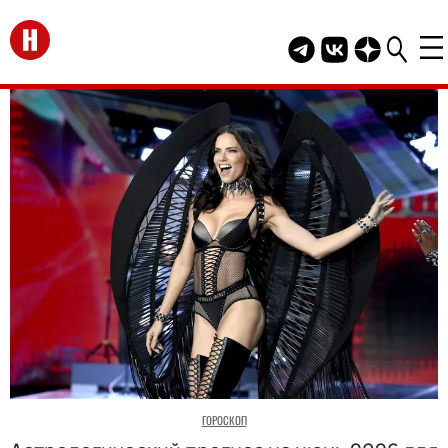
Перейти на главную
Telegram канал HEL
Группа HELLO В
Канал HELLO
ГОРОСКОП