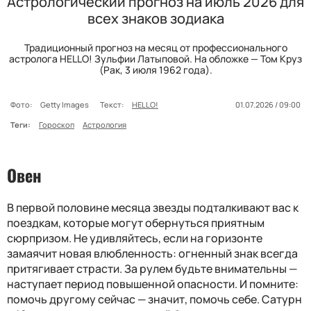
Астрологический прогноз на июль 2026 для
всех знаков зодиака
Традиционный прогноз на месяц от профессионального
астролога HELLO! Зульфии Латыповой. На обложке — Том Круз
(Рак, 3 июля 1962 года).
Фото:
Getty Images
Текст:
HELLO!
01.07.2026 / 09:00
Теги:
Гороскоп
Астрология
Овен
В первой половине месяца зв
е
зды подталкивают вас к
поездкам, которые могут обернуться приятным
сюрпризом. Не удивляйтесь, если на горизонте
замаячит новая влюбленность: огненный знак всегда
притягивает страсти. За рулем будьте внимательны —
наступает период повышенной опасности. И помните:
помочь другому сейчас — значит, помочь себе. Сатурн