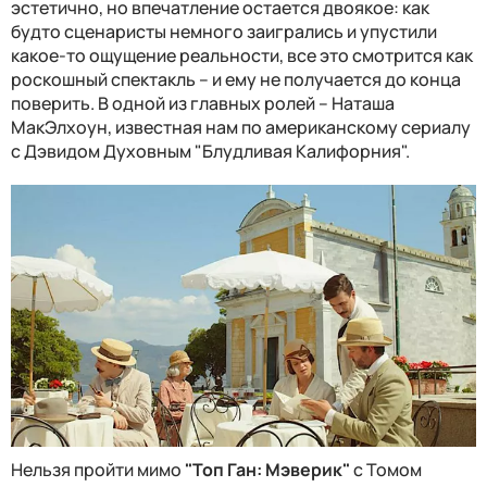
эстетично, но впечатление остается двоякое: как
будто сценаристы немного заигрались и упустили
какое-то ощущение реальности, все это смотрится как
роскошный спектакль – и ему не получается до конца
поверить. В одной из главных ролей – Наташа
МакЭлхоун, известная нам по американскому сериалу
с Дэвидом Духовным "Блудливая Калифорния".
Нельзя пройти мимо
"Топ Ган: Мэверик"
с Томом