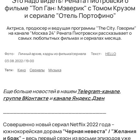
Это надо видеть: Рената Пиотровски о
фильме "Топ Ган: Мэверик" с Томом Крузом
и сериале "Отель Портофино"
Актриса, продюсер и ведущая программы "The City. Говорим"
на канале "Москва 24" Рената Пиотровски рассказывает о
самых любопытных фильмах и сериалах месяца.
Фото:
Личный архив, кадры из фильма/сериала
Текст:
HELLO
03.08.2022 / 19:00
Теги:
Кино
Сериалы
Музыка
Еще больше новостей в нашем
Telegram-канале
,
группе ВКонтакте
и
канале Яндекс.Дзен
______________________________
Совершенно новый сериал Netflix 2022 года –
южнокорейская дорама
"Черная невеста" / "Желания
и брак" –
весь первый сезон из восьми эпизодов уже