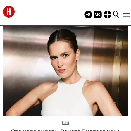
Перейти на главную
Telegram канал HEL
Группа HELLO В
Канал HELLO
КИНО