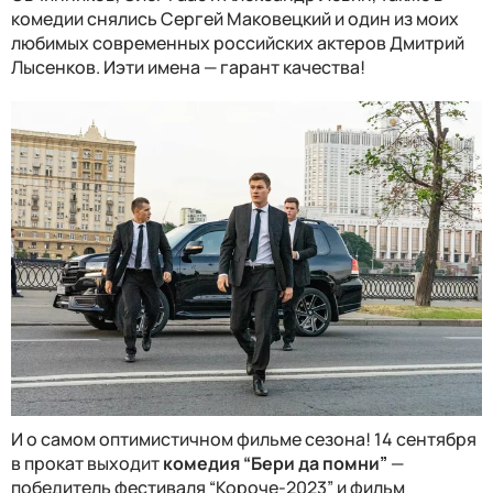
комедии снялись Сергей Маковецкий и один из моих
любимых современных российских актеров Дмитрий
Лысенков. Иэти имена — гарант качества!
И о самом оптимистичном фильме сезона! 14 сентября
в прокат выходит
комедия “Бери да помни”
—
победитель фестиваля “Короче-2023” и фильм