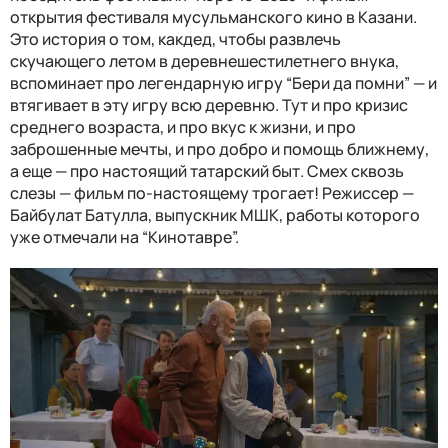
открытия фестиваля мусульманского кино в Казани.
Это история о том, какдед, чтобы развлечь
скучающего летом в деревнешестилетнего внука,
вспоминает про легендарную игру “Бери да помни” — и
втягивает в эту игру всю деревню. Тут и про кризис
среднего возраста, и про вкус к жизни, и про
заброшенные мечты, и про добро и помощь ближнему,
а еще — про настоящий татарский быт. Смех сквозь
слезы — фильм по-настоящему трогает! Режиссер —
Байбулат Батулла, выпускник МШК, работы которого
уже отмечали на “Кинотавре”.