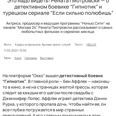
Это надо видеть: Рената Пиотровски — о
детективном боевике “Гипнотик” и
турецком сериале “Если сильно полюбишь”
Актриса, продюсер и ведущая программы “Ночью.Сити” на
канале “Москва 24” Рената Пиотровски рассказывает о самых
любопытных фильмах и сериалах месяца.
Фото:
Кадры из фильмов, Архивы пресс-служб
Текст:
HELLO!
11.09.2023 / 15:50
Теги:
Кино
Сериалы
Выставки
На платформе “Окко” вышел
детективный боевик
“Гипнотик”
. В главной роли — Бен Аффлек — наконец-
то в кино, а не на страницах желтой прессы, которая
следит за каждым его шагом после свадьбы с
Дженнифер Лопес. Аффлек играет детектива Дэнни
Рурка, у которого пропала дочь. Чтобы найти ее, он
все глубже погружается в мир странных
преступлений. А его главным помощником в этих