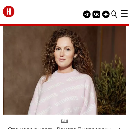
Перейти на главную
Telegram канал HEL
Группа HELLO В
Канал HELLO
КИНО