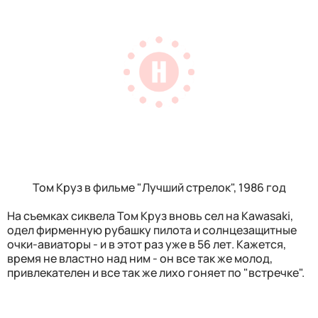
Том Круз в фильме "Лучший стрелок", 1986 год
На съемках сиквела Том Круз вновь сел на Kawasaki,
одел фирменную рубашку пилота и солнцезащитные
очки-авиаторы - и в этот раз уже в 56 лет. Кажется,
время не властно над ним - он все так же молод,
привлекателен и все так же лихо гоняет по "встречке".