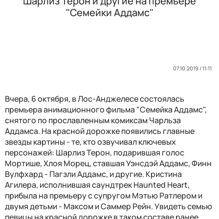
Шарлиз Терон и другие на премьере
"Семейки Аддамс"
07.10.2019 / 11:11
Вчера, 6 октября, в Лос-Анджелесе состоялась
премьера анимационного фильма "Семейка Аддамс",
снятого по прославленным комиксам Чарльза
Аддамса. На красной дорожке появились главные
звезды картины - те, кто озвучивал ключевых
персонажей: Шарлиз Терон, подарившая голос
Мортише, Хлоя Морец, ставшая Уэнсдэй Аддамс, Финн
Вулфхард - Пагзли Аддамс, и другие. Кристина
Агилера, исполнившая саундтрек Haunted Heart,
прибыла на премьеру с супругом Мэтью Ратлером и
двумя детьми - Максом и Саммер Рейн. Увидеть семью
певицы на красной дорожке в таком составе ранее