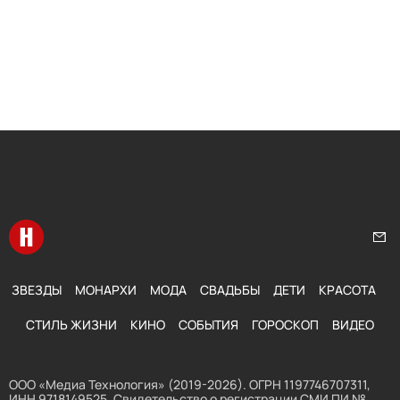
Перейти на главную
Нап
ЗВЕЗДЫ
МОНАРХИ
МОДА
СВАДЬБЫ
ДЕТИ
КРАСОТА
СТИЛЬ ЖИЗНИ
КИНО
СОБЫТИЯ
ГОРОСКОП
ВИДЕО
ООО «Медиа Технология» (2019-2026). ОГРН 1197746707311,
ИНН 9718149525. Свидетельство о регистрации СМИ ПИ №