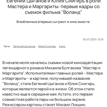
Евгений Цыганов и Юлия Снигирь в роли
Мастера и Маргариты: первые кадры со
съемок фильма "Воланд"
Влюбленные впервые сыграют в кино вместе.
06.07.2021 / 12:15
Теги:
Евгений Цыганов
Юлия Снигирь
Кино
В начале июля начались съемки новой киноадаптации
легендарного романа Михаила Булгакова "Мастер и
Маргарита".
Исполнителями главных ролей – Мастера
и Маргариты – в картине, получившей название
"Воланд", стали Евгений Цыганов и Юлия Снигирь,
которые являются парой и в жизни. Об этом стало
известно еще в середине мая. Кстати, э
то первая
совместная работа пары на большом экране.
Режиссером картины станет Михаил Локшин.