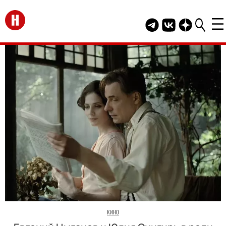
Перейти на главную
Telegram канал HEL
Группа HELLO В
Канал HELLO
КИНО