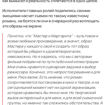
как вымысел и реальность сплетаются в одно целое.
Исполнители главных ролей поделились своими
эмоциями насчет съемок по такому известному
роману, не боятся ли они в очередной раз воплощать
эти образы на экране:
Понятно, что "Мастер и Маргарита" – культовое и
всеми любимое произведение, а значит, образ
Мастера у каждого свой и создать тот образ,
который бы убедил и удовлетворил всех,
невозможно. Но я надеюсь, что мы с авторами
фильма пойдем не по пути лубочной иллюстрации.
Мне очень нравится сценарная задумка и выбор
режиссера.
Конечно, это непростое решение и для
меня. Риск велик. Есть мнение, что роман
сопротивляется постановкам в кино и театре, и на
сегодняшний момент нет ни одной экранизации,
которая нравилась бы лично мне. Но творческий
вызов интересный и для меня, и для всей съемочной
группы, но именно так сложились обстоятельства. А