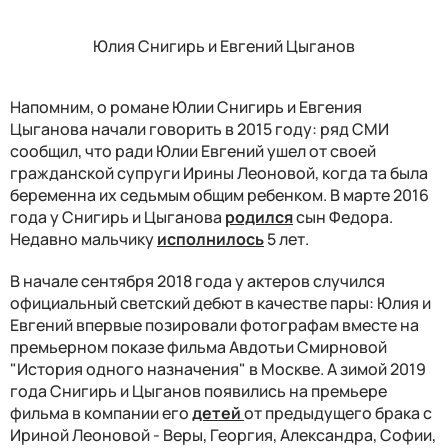
Юлия Снигирь и Евгений Цыганов
Напомним, о романе Юлии Снигирь и Евгения
Цыганова начали говорить в 2015 году: ряд СМИ
сообщил, что ради Юлии Евгений ушел от своей
гражданской супруги Ирины Леоновой, когда та была
беременна их седьмым общим ребенком. В марте 2016
года у Снигирь и Цыганова
родился
сын Федора.
Недавно мальчику
исполнилось
5 лет.
В начале сентября 2018 года у актеров случился
официальный светский дебют в качестве пары: Юлия и
Евгений впервые позировали фотографам вместе на
премьерном показе фильма Авдотьи Смирновой
"История одного назначения" в Москве. А зимой 2019
года Снигирь и Цыганов появились на премьере
фильма в компании
его
детей
от предыдущего брака с
Ириной Леоновой - Веры, Георгия, Александра, Софии,