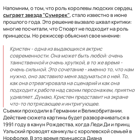
Напомним, о том, что роль королевы людских сердец
сыграет звезда "Сумерек"
, стало известно в июне
прошлого года. Это решение вызвало шквал критики:
многие посчитали, что Стюарт не подходит на роль
принцессы. Но режиссер объяснил свое мнение:
Кристен - одна из выдающихся актрис
современности. Она может быть любой: очень
таинственной и очень хрупкой, в то же время -
очень сильной. Это сочетание - именно то, что нам
нужно, оно заставило меня задуматься о ней. То,
как она отреагировала на сценарий и как она
подходит к работе над своим персонажем, приятно
удивляет. Думаю, Кристен представит на экране
что-то потрясающее и интригующее.
Съемки проходили в Германии и Великобритании.
Действие сюжета картины будет разворачиваться в
1991 году в канун Рождества, когда Леди Ди и принц
Уэльский проводят каникулы с королевской семьей в
Норфолке. В это время принцесса Диана