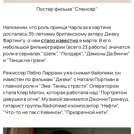
Постер фильма "Спенсер"
Напомним, что роль принца Чарльза в картине
досталась 35-летнему британскому актеру Джеку
Фартингу, о чем
стало известно
в марте. В его
небольшой фильмографии (всего 23 работы) значатся
роли в сериалах "Шелк", "Полдарк", "Демоны Да Винчи"
и "Танцы на грани".
Режиссер Пабло Ларраин уже снимал байопики, он
известен по фильмам "Джеки" с Натали Портман в
главной роли и "Эма: Танец страсти". Оператором
стала Клер Матон, которая работала над "Портретом
девушки в огне". Музыкой занимался Джонни Гринвуд,
гитарист группы Radiohead и композитор "Нефти",
"Что-то не так с Кевином", "Призрачной нити".