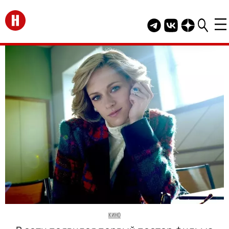
Перейти на главную
Telegram канал HEL
Группа HELLO В
Канал HELLO
КИНО