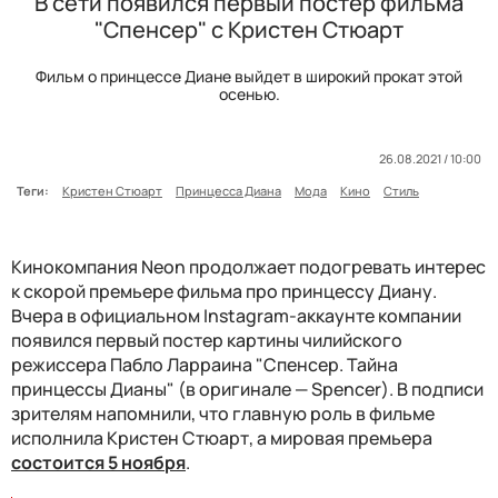
В сети появился первый постер фильма
"Спенсер" с Кристен Стюарт
Фильм о принцессе Диане выйдет в широкий прокат этой
осенью.
26.08.2021 / 10:00
Теги:
Кристен Стюарт
Принцесса Диана
Мода
Кино
Стиль
Кинокомпания Neon продолжает подогревать интерес
к скорой премьере фильма про принцессу Диану.
Вчера в официальном Instagram-аккаунте компании
появился первый постер картины чилийского
режиссера Пабло Ларраина "Спенсер. Тайна
принцессы Дианы" (в оригинале — Spencer). В подписи
зрителям напомнили, что главную роль в фильме
исполнила Кристен Стюарт, а мировая премьера
состоится 5 ноября
.