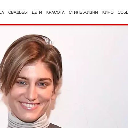
ДА
СВАДЬБЫ
ДЕТИ
КРАСОТА
СТИЛЬ ЖИЗНИ
КИНО
СОБ