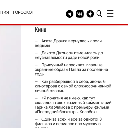
ЫТИЯ
ГОРОСКОП
Telegram канал HELLO
Группа HELLO Вконтакт
Канал HELLO в Дзе
Кино
Агата Дранга вернулась к роли
ведьмы
Дакота Джонсон изменилась до
неузнаваемости ради новой роли
Прилучный нарасхват: главные
экранные образы Павла за последние
годы
Как разберешься в себе, звони: 6
киногероев с самой сложносочиненной
личной жизнью
«Я понятия не имею, как тут
оказался»: эксклюзивный комментарий
Гарика Харламова с премьеры фильма
«Последний богатырь. Колобок»
Один за всех и все за одного! 8
фильмов и сериалов про мужскую