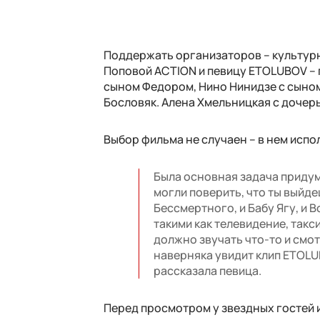
Поддержать организаторов – культур
Поповой ACTION и певицу ETOLUBOV – 
сыном Федором, Нино Нинидзе с сыном
Бословяк. Алена Хмельницкая с дочерь
Выбор фильма не случаен – в нем исп
Была основная задача придум
могли поверить, что ты выйде
Бессмертного, и Бабу Ягу, и 
такими как телевидение, такс
должно звучать что-то и смот
наверняка увидит клип ETOLU
рассказала певица.
Перед просмотром у звездных гостей и