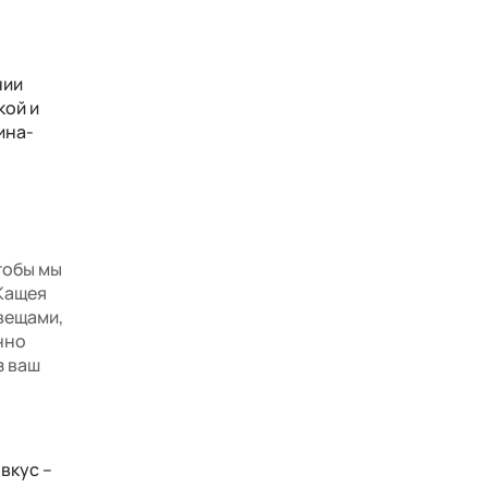
нии
кой и
ина-
тобы мы
 Кащея
 вещами,
нно
з ваш
вкус –