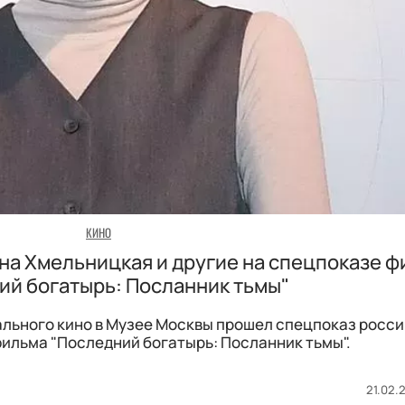
КИНО
на Хмельницкая и другие на спецпоказе 
ий богатырь: Посланник тьмы"
ального кино в Музее Москвы прошел спецпоказ росс
ильма "Последний богатырь: Посланник тьмы".
21.02.2