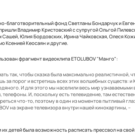
но-благотворительный фонд Светланы Бондарчук и Евге
пришли Владимир Кристовский с супругой Ольгой Пилевс
 Сашей, Юлия Бордовских, Ирина Чайковская, Олеся Кож
ю Ксенией Кеосаян и другие.
ользован фрагмент видеоклипа ETOLUBOV "Манго":
ать так, чтобы сказка была максимально реалистичной, ч
шь за порог и встретишь всех этих волшебных существ: и
Водяного. И для этого мы населили весь мир узнаваемыми
и, телефоны. И, поскольку есть телевидение, там естестве
реться что-то, поэтому в один из моментов пытливый гла
BOV на экране телевизора внутри нашей кинокартины, –
 их детей была возможность расписать прессвол на свой 