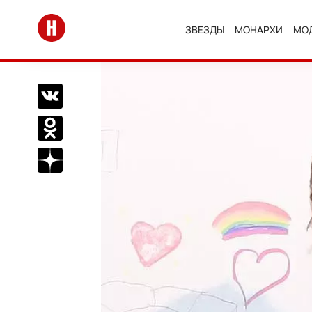
Перейти на главную
ЗВЕЗДЫ
МОНАРХИ
МО
Поделиться Вконтакте
Поделиться в Одноклассниках
Подписаться на нас в Дзен