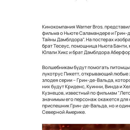
Кинокомпания Warner Bros. представи
фильма о Ньюте Саламандере и Грин-д
Тайны Дамблдора". На постерах изобр
брат Тесеус, помощница Ньюта Банти,
Юлали Хикс и брат Дамблдора Аберфо
Волшебникам будут помогать питомцы
лукотрус Пикетт, открывающий любые з
злодея серии – Грин-де-Вальда, кото
них будут Криденс, Куинни, Винда и Х
Кузнецов, известный по фильмам "Лето"
значимым его персонаж окажется для с
приспешник Грин-де-Вальда, но и оди
Северной Америке.