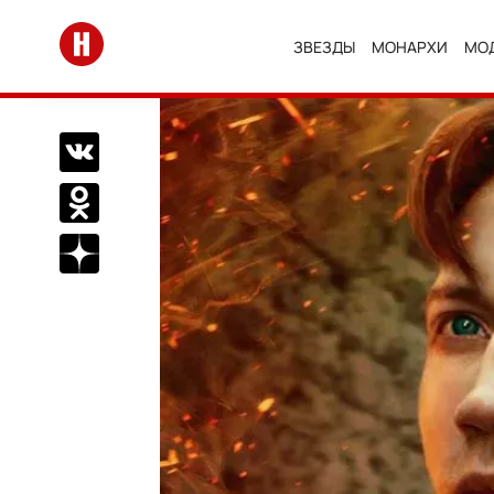
Перейти на главную
ЗВЕЗДЫ
МОНАРХИ
МО
Поделиться Вконтакте
Поделиться в Одноклассниках
Подписаться на нас в Дзен