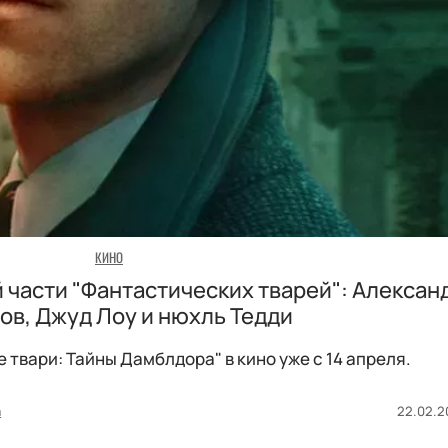
КИНО
 части "Фантастических тварей": Алексан
ов, Джуд Лоу и нюхль Тедди
твари: Тайны Дамблдора" в кино уже с 14 апреля.
а
22.02.2