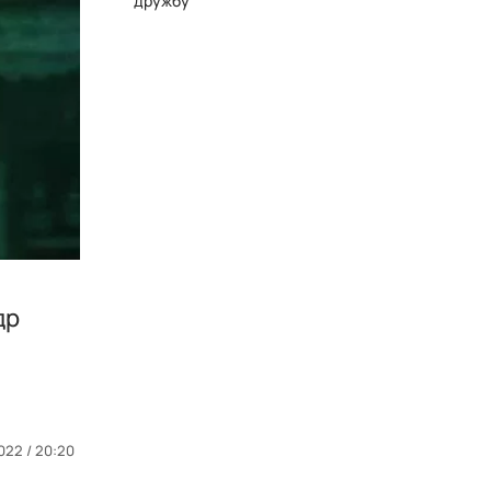
дружбу
др
022 / 20:20