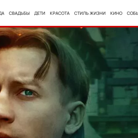
ДА
СВАДЬБЫ
ДЕТИ
КРАСОТА
СТИЛЬ ЖИЗНИ
КИНО
СОБ