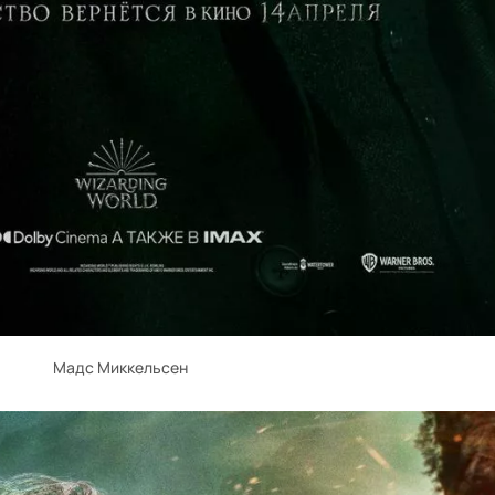
Мадс Миккельсен