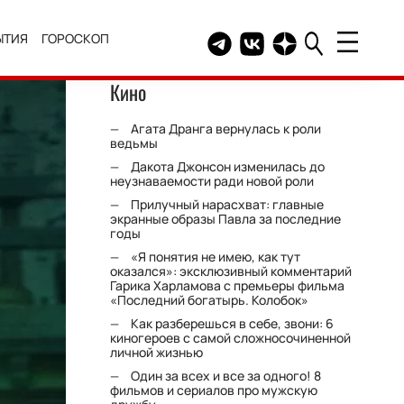
ЫТИЯ
ГОРОСКОП
Telegram канал HELLO
Группа HELLO Вконтакт
Канал HELLO в Дзе
Кино
Агата Дранга вернулась к роли
ведьмы
Дакота Джонсон изменилась до
неузнаваемости ради новой роли
Прилучный нарасхват: главные
экранные образы Павла за последние
годы
«Я понятия не имею, как тут
оказался»: эксклюзивный комментарий
Гарика Харламова с премьеры фильма
«Последний богатырь. Колобок»
Как разберешься в себе, звони: 6
киногероев с самой сложносочиненной
личной жизнью
Один за всех и все за одного! 8
фильмов и сериалов про мужскую