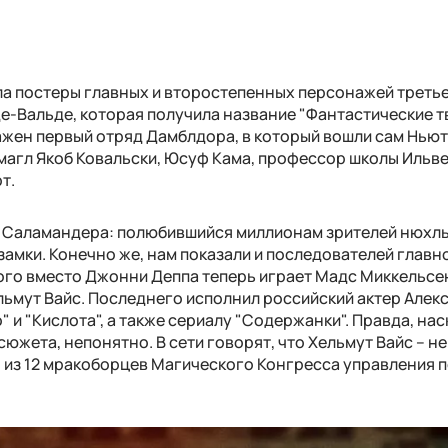
ла постеры главных и второстепенных персонажей третье
е-Вальде, которая получила название "Фантастические т
ажен первый отряд Дамблдора, в который вошли сам Ньют 
 магл Якоб Ковальски, Юсуф Кама, профессор школы Иль
рт.
 Саламандера: полюбившийся миллионам зрителей нюхль
амки. Конечно же, нам показали и последователей главн
рого вместо Джонни Деппа теперь играет Мадс Миккельсе
ельмут Вайс. Последнего исполнил российский актер Алек
 и "Кислота", а также сериалу "Содержанки". Правда, на
южета, непонятно. В сети говорят, что Хельмут Вайс – не
н из 12 мракоборцев Магического Конгресса управления 