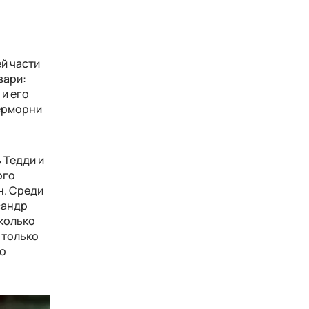
й части
вари:
и его
верморни
 Тедди и
ого
н. Среди
сандр
сколько
 только
по