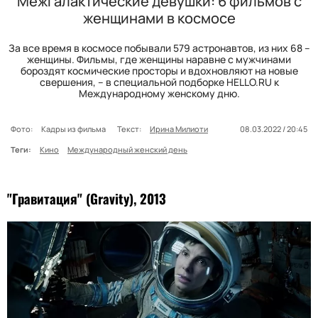
Межгалактические девушки: 6 фильмов с
женщинами в космосе
За все время в космосе побывали 579 астронавтов, из них 68 –
женщины. Фильмы, где женщины наравне с мужчинами
бороздят космические просторы и вдохновляют на новые
свершения, – в специальной подборке HELLO.RU к
Международному женскому дню.
Фото:
Кадры из фильма
Текст:
Ирина Милиоти
08.03.2022 / 20:45
Теги:
Кино
Международный женский день
"Гравитация" (Gravity), 2013