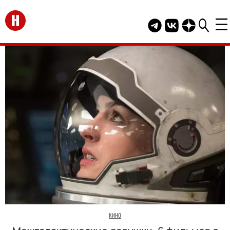
Перейти на главную
Telegram канал HEL
Группа HELLO В
Канал HELLO
КИНО