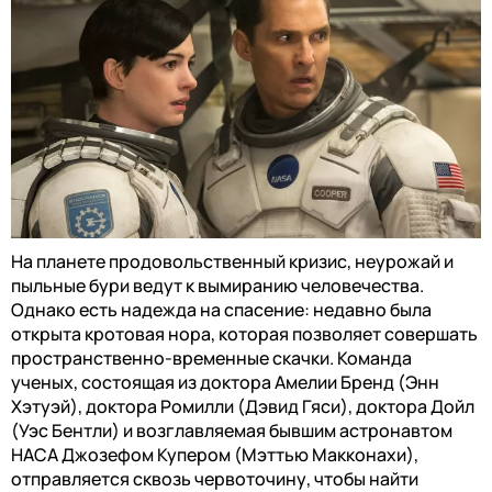
На планете продовольственный кризис, неурожай и
пыльные бури ведут к вымиранию человечества.
Однако есть надежда на спасение: недавно была
открыта кротовая нора, которая позволяет совершать
пространственно-временные скачки. Команда
ученых, состоящая из доктора Амелии Бренд (Энн
Хэтуэй), доктора Ромилли (Дэвид Гяси), доктора Дойл
(Уэс Бентли) и возглавляемая бывшим астронавтом
НАСА Джозефом Купером (Мэттью Макконахи),
отправляется сквозь червоточину, чтобы найти