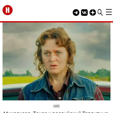
Перейти на главную
Telegram канал HEL
Группа HELLO В
Канал HELLO
КИНО