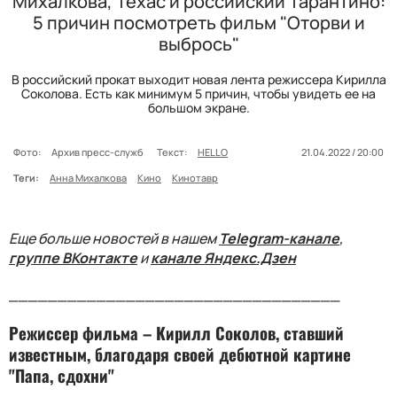
Михалкова, Техас и российский Тарантино:
5 причин посмотреть фильм "Оторви и
выбрось"
В российский прокат выходит новая лента режиссера Кирилла
Соколова. Есть как минимум 5 причин, чтобы увидеть ее на
большом экране.
Фото:
Архив пресс-служб
Текст:
HELLO
21.04.2022 / 20:00
Теги:
Анна Михалкова
Кино
Кинотавр
Еще больше новостей в нашем
Telegram-канале
,
группе ВКонтакте
и
канале Яндекс.Дзен
__________________________________
Режиссер фильма – Кирилл Соколов, ставший
известным, благодаря своей дебютной картине
"Папа, сдохни"