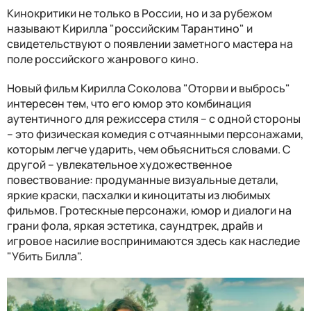
Кинокритики не только в России, но и за рубежом
называют Кирилла "российским Тарантино" и
свидетельствуют о появлении заметного мастера на
поле российского жанрового кино.
Новый фильм Кирилла Соколова "Оторви и выбрось"
интересен тем, что его юмор это комбинация
аутентичного для режиссера стиля – с одной стороны
– это физическая комедия с отчаянными персонажами,
которым легче ударить, чем объясниться словами. С
другой – увлекательное художественное
повествование: продуманные визуальные детали,
яркие краски, пасхалки и киноцитаты из любимых
фильмов. Гротескные персонажи, юмор и диалоги на
грани фола, яркая эстетика, саундтрек, драйв и
игровое насилие воспринимаются здесь как наследие
"Убить Билла".